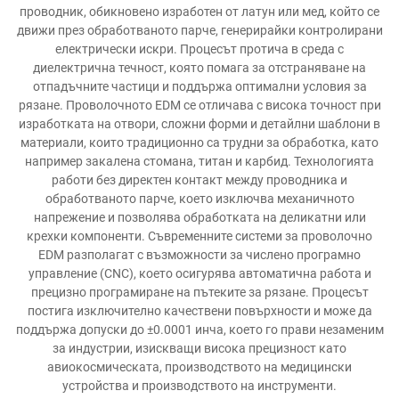
проводник, обикновено изработен от латун или мед, който се
движи през обработваното парче, генерирайки контролирани
електрически искри. Процесът протича в среда с
диелектрична течност, която помага за отстраняване на
отпадъчните частици и поддържа оптимални условия за
рязане. Проволочното EDM се отличава с висока точност при
изработката на отвори, сложни форми и детайлни шаблони в
материали, които традиционно са трудни за обработка, като
например закалена стомана, титан и карбид. Технологията
работи без директен контакт между проводника и
обработваното парче, което изключва механичното
напрежение и позволява обработката на деликатни или
крехки компоненти. Съвременните системи за проволочно
EDM разполагат с възможности за числено програмно
управление (CNC), което осигурява автоматична работа и
прецизно програмиране на пътеките за рязане. Процесът
постига изключително качествени повърхности и може да
поддържа допуски до ±0.0001 инча, което го прави незаменим
за индустрии, изискващи висока прецизност като
авиокосмическата, производството на медицински
устройства и производството на инструменти.