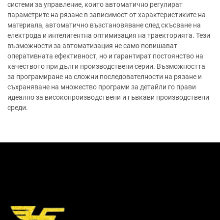
системи за управление, които автоматично регулират
параметрите на рязане в зависимост от характеристиките на
материала, автоматично възстановяване след скъсване на
електрода и интелигентна оптимизация на траекторията. Тези
възможности за автоматизация не само повишават
оперативната ефективност, но и гарантират постоянство на
качеството при дълги производствени серии. Възможността
за програмиране на сложни последователности на рязане и
съхраняване на множество програми за детайли го прави
идеално за високопроизводствени и гъвкави производствени
среди.