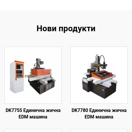
Нови продукти
DK7755 Единична жична
DK7780 Единична жична
EDM машина
EDM машина