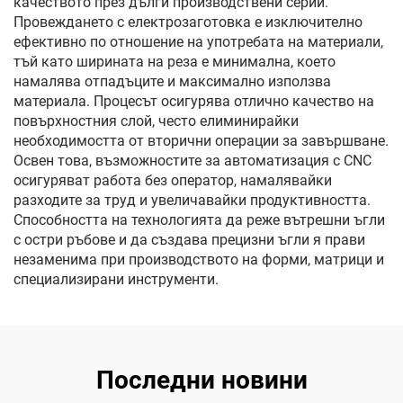
качеството през дълги производствени серии.
Провеждането с електрозаготовка е изключително
ефективно по отношение на употребата на материали,
тъй като ширината на реза е минимална, което
намалява отпадъците и максимално използва
материала. Процесът осигурява отлично качество на
повърхностния слой, често елиминирайки
необходимостта от вторични операции за завършване.
Освен това, възможностите за автоматизация с CNC
осигуряват работа без оператор, намалявайки
разходите за труд и увеличавайки продуктивността.
Способността на технологията да реже вътрешни ъгли
с остри ръбове и да създава прецизни ъгли я прави
незаменима при производството на форми, матрици и
специализирани инструменти.
Последни новини