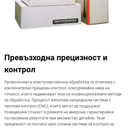
Превъзходна прецизност и
контрол
Проволочната електроерозионна обработка се отличава с
изключително прецизен контрол, осигурявайки нива на
точност, които надминават тези на конвенционалните методи
за обработка. Процесът използва напреднали системи с
числови контрол (CNC), които могат да поддържат
позиционна точност в рамките на микрони, гарантирайки
съгласувани резултати при множество детайли. Тази
прецизност се постига чрез сложни системи за контрол на