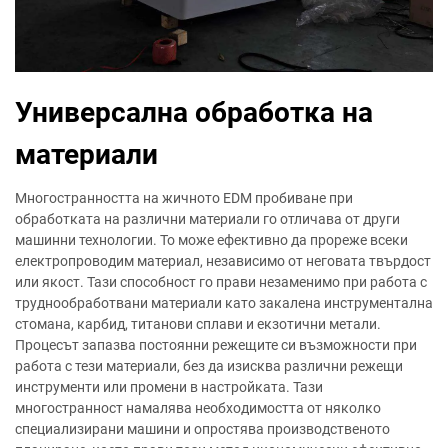
Универсална обработка на
материали
Многостранността на жичното EDM пробиване при
обработката на различни материали го отличава от други
машинни технологии. То може ефективно да прореже всеки
електропроводим материал, независимо от неговата твърдост
или якост. Тази способност го прави незаменимо при работа с
труднообработвани материали като закалена инструментална
стомана, карбид, титанови сплави и екзотични метали.
Процесът запазва постоянни режещите си възможности при
работа с тези материали, без да изисква различни режещи
инструменти или промени в настройката. Тази
многостранност намалява необходимостта от няколко
специализирани машини и опростява производственото