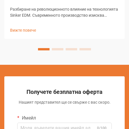
Разбиране на революционното влияние на технологията
Sinker EDM. Съвременното производство изисква
прецизност, ефективност и иновативни решения за
сложни задачи по машинна обработка. Sinker EDM,
Вижте повече
известно още като рам EDM или конвенционално EDM, се
превърна в важен елемент...
Получете безплатна оферта
Нашият представител ще се свърже с вас скоро.
Имейл
0/100