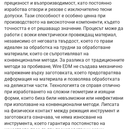
прецизност и възпроизводимост, като постоянно
изработва отвори и резове с изключително тесни
допуски. Тази способност е особено ценна при
производството на високоточни компоненти, където
точността е от решаващо значение. Процесът може да
работи с всеки електрически провеждащ материал,
независимо от неговата твърдост, което го прави
идеален за обработка на трудни за обработване
материали, които се съпротивляват на
конвенционални методи. За разлика от традиционните
методи за пробиване, Wire EDM не създава механично
напрежение върху заготовката, което предотвратява
деформация на материала и позволява обработката
на деликатни части. Технологията се справя отлично
при изработването на сложни геометрии и изящни
форми, които биха били невъзможни или неефективни
при използване на конвенционални методи. Липсата
на физически контакт между режещия инструмент и
заготовката означава, че няма износване на
инструмента, което гарантира постоянство на