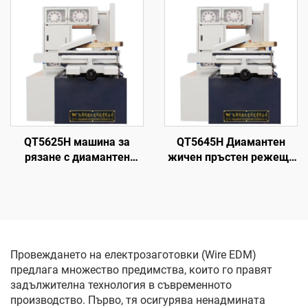
QT5625H машина за
QT5645H Диамантен
рязане с диамантен
жичен пръстен режеща
волфрамов електрод
машина
Провеждането на електрозаготовки (Wire EDM)
предлага множество предимства, които го правят
задължителна технология в съвременното
производство. Първо, тя осигурява ненадмината