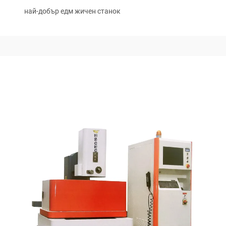
най-добър едм жичен станок