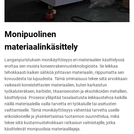
Monipuolinen
materiaalinkäsittely
Langanpuristuksen monikäyttöisyys eri materiaalien käsittelyssä
erottaa sen muista koneenrakennusteknologioista. Se leikkaa
tehokkaasti kaiken sähköä johtavan materiaalin, riippumatta sen
kovuudesta tai lujuudesta. Tämä ominaisuus tekee siitä arvokkaan
vaikeasti koneistettavien materiaalien, kuten karkaistun
työkaluteräksen, karbidin, titaaniseosten ja eksotiikoiden metallien,
käsittelyssä. Prosessi ylläpitää tasalaatuista leikkaustehoa kaikilla
näillä materiaaleilla vailla tarvetta eri työkaluille tai asetusten
vaihtamiselle. Tämä monikäyttöisyys vähentää tarvetta useille
erikoiskoneille ja yksinkertaistaa tuotannon suunnittelua, mikä
tekee siitä kustannustehokkaan ratkaisun valmistajille, jotka
käsittelevät monipuolisia materiaalilajeja.