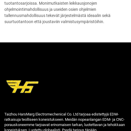
tuotantosarjoissa. Monimutkaisten leikkausjonojen
ohjelmointimahdollisuus ja useiden osien ohjelmien
tallennusmahdollisuus tekevät järjestelmästä ideaalin sekä
suurtuotantoon että joustaviin valmistusympäristöihin.
Taizhou HarsMarg Electromechenical Co. Ltd tarjoaa edistettyjä EDM-
ratkaisuja teolliseen koneistukseen. Meidän nopeanlangan EDM- ja CNC-
porauskoneemme tarjoavat erinomaisen tarkan, luotettavan ja tehokkaan
koneistuksen. Luotettu globaalisti. Pyydä tarjous tänään.