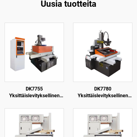
Uusia tuotteita
DK7755
DK7780
Yksittäislevityksellinen
Yksittäislevityksellinen
langanpuristuskone
langanpuristuskone