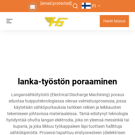
[email protected]
FI
Hanki tarjous
lanka-työstön poraaminen
Langansähkötyöstö (Electrical Discharge Machining) poraus
edustaa huipputeknologiassa olevaa valmistusprosessia, jossa
käytetään sähköpurkauksia tarkkien reikien ja leikkausten
tekemiseen johtavissa materiaaleissa. Tämä edistynyt teknologia
hyödyntää ohutta langan elektrodia, joka on yleensä messinkiä tai
kuparia, ja joka liikkuu työkappaleen läpi tuottaen hallittuja
sähkökipinöitä. Prosessi tapahtuu eristysnesteen (dielektrisen