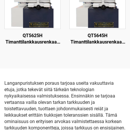
QT5625H
QT5645H
Timanttilankkausrenkaan
Timanttilankkausrenkaan
leikkauskone
leikkauskone
Langanpuristuksen poraus tarjoaa useita vakuuttavia
etuja, jotka tekevät siitä tärkeän teknologian
nykyaikaisessa valmistuksessa. Ensinnäkin se tarjoaa
vertaansa vailla olevan tarkan tarkkuuden ja
toistettavuuden, tuottaen johdonmukaisesti reiät ja
leikkaukset erittäin tiukkojen toleranssien sisällä. Tämä
ominaisuus on erityisen arvokas valmistettaessa korkean
tarkkuuden komponentteja, joissa tarkkuus on ensisijainen.