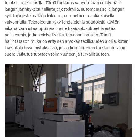
tulokset useilla osilla. Tämä tarkkuus saavutetaan edistymällä
langan jännityksen hallintajärjestelmillä, automaattisella langan
syöttöjärjestelmällä ja leikkausparametrien reaaliaikaisella
valvonnalla. Teknologian kyky tehdä pieniä säädöksiä käytön
aikana varmistaa optimaalinen leikkausolosuhteet ja estää
poikkeamia, jotka voisivat vaikuttaa osan laatuun. Tämä
hallintatason muka on erityisen arvokas teollisuuden aloilla, kuten
lääkintälaitevalmistuksessa, jossa komponentin tarkkuudella on
suora vaikutus tuotteen toimivuuteen ja turvallisuuteen.