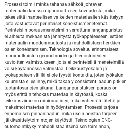
Prosessi toimii minkä tahansa sähköä johtavan
materiaalin kanssa riippumatta sen kovuudesta, mikä
tekee siitä ihanteellisen vaikeiden materiaalien käsittelyyn,
joita vastustavat perinteiset koneistusmenetelmät.
Perinteisiin porausmenetelmiin verrattuna langanpuristus
ei aiheuta mekaanista jännitystä työkappaleeseen, estäen
materiaalin muodonmuutosta ja mahdollistaen herkkien
osien koneistamisen. Teknologia soveltuu erinomaisesti
monimutkaisten geometrioiden ja hienostuneiden
kuvioitten valmistukseen, joita ei perinteisillä menetelmillä
voisi käytännössä valmistaa. Leikkaustyökalun ja
työkappaleen välillä ei ole fyystä kontaktia, joten työkalun
kulumista ei esiinny, mikä takaa y consistent laadun pitkien
tuotantosarjojen aikana. Langanpuristuksen poraus on
myös erittäin tehokas materiaalin käytössä, koska
leikkausviime on minimaalinen, mikä vähentää jätettä ja
maksimoi materiaalin hyödyntämisen. Prosessi tarjoaa
erinomaisen pinnanlaadun, mikä usein poistaa tarpeen
jälkikäsittelytoimintojen käytöstä. Teknologian CNC-
automointikyky mahdollistaa itsenäisen toiminnan,