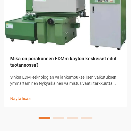
Mikä on porakoneen EDM:n käytön keskeiset edut
tuotannossa?
Sinker EDM -teknologian vallankumouksellisen vaikutuksen
ymmärtäminen Nykyaikainen valmistus vaatii tarkkuutta,
tehokkuutta ja innovatiivisia ratkaisuja monimutkaisiin
koneenpito-ongelmiin. Sinker EDM, joka tunnetaan myös
Näytä lisää
ram-EDM:nä tai perinteisenä EDM:nä, on noussut esiin
merkittävänä tekijänä...