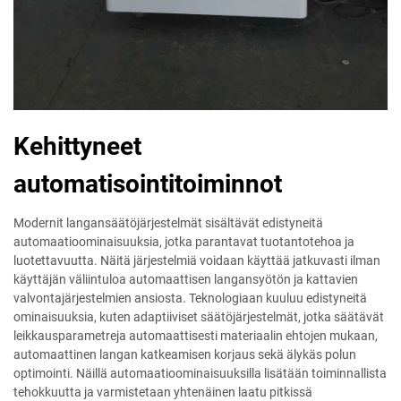
Kehittyneet
automatisointitoiminnot
Modernit langansäätöjärjestelmät sisältävät edistyneitä
automaatioominaisuuksia, jotka parantavat tuotantotehoa ja
luotettavuutta. Näitä järjestelmiä voidaan käyttää jatkuvasti ilman
käyttäjän väliintuloa automaattisen langansyötön ja kattavien
valvontajärjestelmien ansiosta. Teknologiaan kuuluu edistyneitä
ominaisuuksia, kuten adaptiiviset säätöjärjestelmät, jotka säätävät
leikkausparametreja automaattisesti materiaalin ehtojen mukaan,
automaattinen langan katkeamisen korjaus sekä älykäs polun
optimointi. Näillä automaatioominaisuuksilla lisätään toiminnallista
tehokkuutta ja varmistetaan yhtenäinen laatu pitkissä