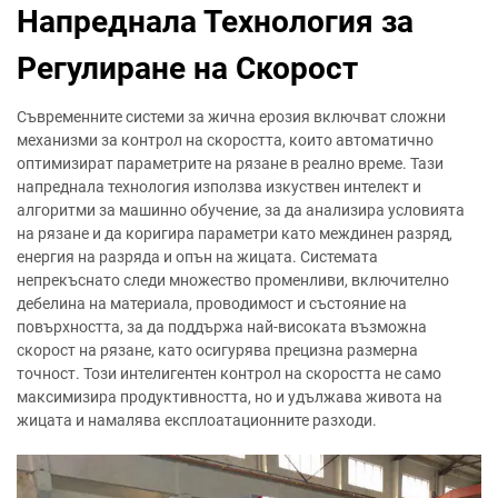
Напреднала Технология за
Регулиране на Скорост
Съвременните системи за жична ерозия включват сложни
механизми за контрол на скоростта, които автоматично
оптимизират параметрите на рязане в реално време. Тази
напреднала технология използва изкуствен интелект и
алгоритми за машинно обучение, за да анализира условията
на рязане и да коригира параметри като междинен разряд,
енергия на разряда и опън на жицата. Системата
непрекъснато следи множество променливи, включително
дебелина на материала, проводимост и състояние на
повърхността, за да поддържа най-високата възможна
скорост на рязане, като осигурява прецизна размерна
точност. Този интелигентен контрол на скоростта не само
максимизира продуктивността, но и удължава живота на
жицата и намалява експлоатационните разходи.