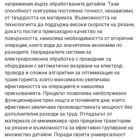
напрежения върху обработваните детайли. Тази
способност осигурява постоянна точност, независимо
от твърдостта на материала. Възможността на
технологията да поддържа високи скорости на рязане,
докато постига превъзходно качество на
повърхността, намалява необходимостта от вторични
операции, което води до значителни икономии по
разходите. Напредналите системи за
електроерозионна обработка с проводник са
оборудвани с автоматично вкарване на електрод-
провода и сложни алгоритми за оптимизация на
траекторията, което максимално увеличава
ефективността на операциите и намалява
прекъсванията. Процесът позволява необслужвано
функциониране през нощта и почивните дни, което
ефективно увеличава производствената мощност без
допълнителни разходи за труд. Отпадъкът от
материала се минимизира чрез прецизни траектории
на рязане и възможността за ефективно групиране на
множество детайли. Поради своята универсалност