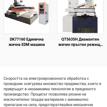
DK77160 Единична
QT5635H Диамантен
жична EDM машина
жичен пръстен режеща
машина
Скоростта на електроерозионната обработка с
проводник осигурява множество предимства, които я
превръщат в незаменима технология в прецизното
производство. Процесът позволява рязане на
изключително твърди материали с минимално
прилагане на сила, предотвратявайки механични