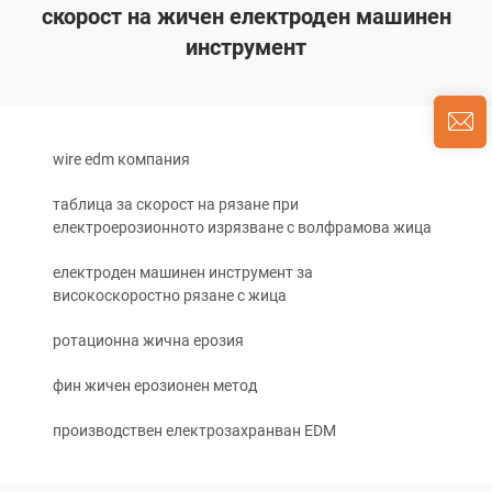
скорост на жичен електроден машинен
инструмент
wire edm компания
таблица за скорост на рязане при
електроерозионното изрязване с волфрамова жица
електроден машинен инструмент за
високоскоростно рязане с жица
ротационна жична ерозия
фин жичен ерозионен метод
производствен електрозахранван EDM