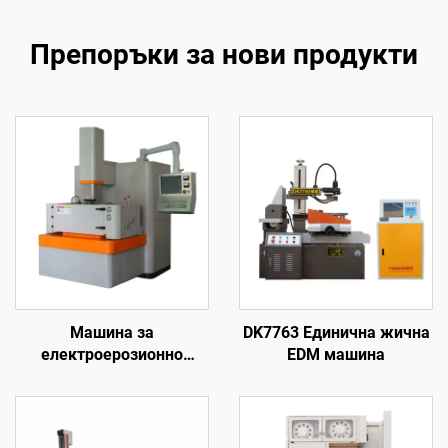
Препоръки за нови продукти
Машина за
DK7763 Единична жична
електроерозионно
EDM машина
обработване с
проникване на формата