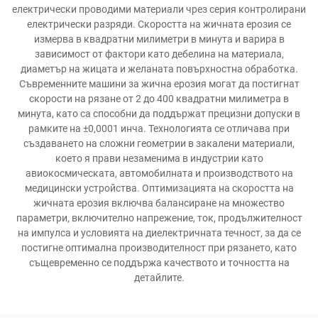
електрически проводими материали чрез серия контролирани
електрически разряди. Скоростта на жичната ерозия се
измерва в квадратни милиметри в минута и варира в
зависимост от фактори като дебелина на материала,
диаметър на жицата и желаната повърхностна обработка.
Съвременните машини за жична ерозия могат да постигнат
скорости на рязане от 2 до 400 квадратни милиметра в
минута, като са способни да поддържат прецизни допуски в
рамките на ±0,0001 инча. Технологията се отличава при
създаването на сложни геометрии в закалени материали,
което я прави незаменима в индустрии като
авиокосмическата, автомобилната и производството на
медицински устройства. Оптимизацията на скоростта на
жичната ерозия включва балансиране на множество
параметри, включително напрежение, ток, продължителност
на импулса и условията на диелектричната течност, за да се
постигне оптимална производителност при рязането, като
същевременно се поддържа качеството и точността на
детайлите.