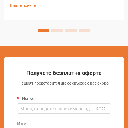
сложни задачи по машинна обработка. Sinker EDM,
Вижте повече
известно още като рам EDM или конвенционално EDM, се
превърна в важен елемент...
Получете безплатна оферта
Нашият представител ще се свърже с вас скоро.
Имейл
0/100
Име