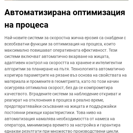
Автоматизирана оптимизация
на процеса
Най-новите системи за скоростна жична ерозия са снабдени с
всеобхватни функции за оптимизация на процеса, които
максимално повишават оперативната ефективност. Тези
системи включват автоматично вкарване на жицата,
адаптивен контрол на скоростта на хранене и интелигентни
алгоритми за планиране на пътя. Технологията автоматично
коригира параметрите на рязане въз основа на свойствата на
материала и промените в геометрията, като по този начин
осигурява оптимална скорост, без да се компрометира
качеството. Вградените системи за наблюдение откриват и
реагират на отклонения в процеса в реално време,
предотвратявайки скъсвания на жицата и поддържайки
постоянни режещи характеристики. Това ниво на
автоматизация намалява необходимостта от намеса на
оператора, минимизира времето за настройка и гарантира
еднакви резултати при множество производствени цикли.