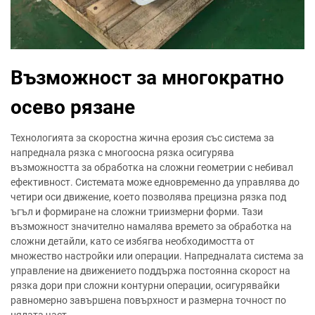
Възможност за многократно
осево рязане
Технологията за скоростна жична ерозия със система за
напреднала рязка с многоосна рязка осигурява
възможността за обработка на сложни геометрии с небивал
ефективност. Системата може едновременно да управлява до
четири оси движение, което позволява прецизна рязка под
ъгъл и формиране на сложни триизмерни форми. Тази
възможност значително намалява времето за обработка на
сложни детайли, като се избягва необходимостта от
множество настройки или операции. Напредналата система за
управление на движението поддържа постоянна скорост на
рязка дори при сложни контурни операции, осигурявайки
равномерно завършена повърхност и размерна точност по
цялата част.