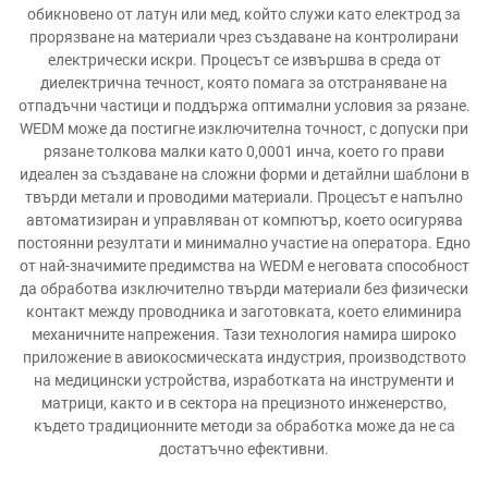
обикновено от латун или мед, който служи като електрод за
прорязване на материали чрез създаване на контролирани
електрически искри. Процесът се извършва в среда от
диелектрична течност, която помага за отстраняване на
отпадъчни частици и поддържа оптимални условия за рязане.
WEDM може да постигне изключителна точност, с допуски при
рязане толкова малки като 0,0001 инча, което го прави
идеален за създаване на сложни форми и детайлни шаблони в
твърди метали и проводими материали. Процесът е напълно
автоматизиран и управляван от компютър, което осигурява
постоянни резултати и минимално участие на оператора. Едно
от най-значимите предимства на WEDM е неговата способност
да обработва изключително твърди материали без физически
контакт между проводника и заготовката, което елиминира
механичните напрежения. Тази технология намира широко
приложение в авиокосмическата индустрия, производството
на медицински устройства, изработката на инструменти и
матрици, както и в сектора на прецизното инженерство,
където традиционните методи за обработка може да не са
достатъчно ефективни.