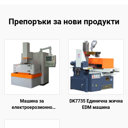
Препоръки за нови продукти
Машина за
DK7735 Единична жична
електроерозионно
EDM машина
обработване с
проникване на формата