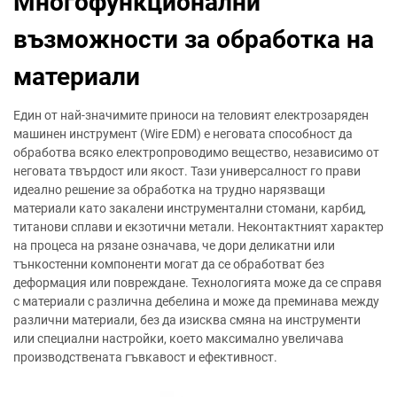
Многофункционални
възможности за обработка на
материали
Един от най-значимите приноси на теловият електрозаряден
машинен инструмент (Wire EDM) е неговата способност да
обработва всяко електропроводимо вещество, независимо от
неговата твърдост или якост. Тази универсалност го прави
идеално решение за обработка на трудно нарязващи
материали като закалени инструментални стомани, карбид,
титанови сплави и екзотични метали. Неконтактният характер
на процеса на рязане означава, че дори деликатни или
тънкостенни компоненти могат да се обработват без
деформация или повреждане. Технологията може да се справя
с материали с различна дебелина и може да преминава между
различни материали, без да изисква смяна на инструменти
или специални настройки, което максимално увеличава
производствената гъвкавост и ефективност.