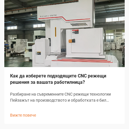
Как да изберете подходящите CNC режещи
решения за вашата работилница?
Разбиране на съвременните CNC режещи технологии
Пейзажът на производството и обработката е бил
революционизиран от CNC режещи решения, които
трансформират начина, по който цеховете подхождат
Вижте повече
към задачите за прецизно рязане. Тези сложни системи
комбинират компютърно-...