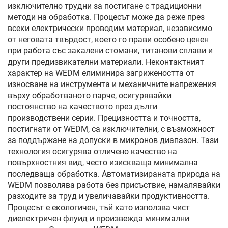
изключително трудни за постигане с традиционни
методи на обработка. Процесът може да реже през
всеки електрически проводим материал, независимо
от неговата твърдост, което го прави особено ценен
при работа със закалени стомани, титанови сплави и
други предизвикателни материали. Неконтактният
характер на WEDM елиминира загрижеността от
износване на инструмента и механичните напрежения
върху обработваното парче, осигурявайки
постоянство на качеството през дълги
производствени серии. Прецизността и точността,
постигнати от WEDM, са изключителни, с възможност
за поддържане на допуски в микронов диапазон. Тази
технология осигурява отличено качество на
повърхностния вид, често изискваща минимална
последваща обработка. Автоматизираната природа на
WEDM позволява работа без присъствие, намалявайки
разходите за труд и увеличавайки продуктивността.
Процесът е екологичен, тъй като използва чист
диелектричен флуид и произвежда минимални