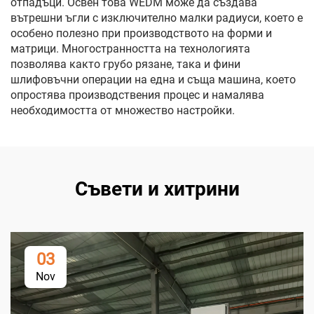
отпадъци. Освен това WEDM може да създава
вътрешни ъгли с изключително малки радиуси, което е
особено полезно при производството на форми и
матрици. Многостранността на технологията
позволява както грубо рязане, така и фини
шлифовъчни операции на една и съща машина, което
опростява производствения процес и намалява
необходимостта от множество настройки.
Съвети и хитрини
03
Nov