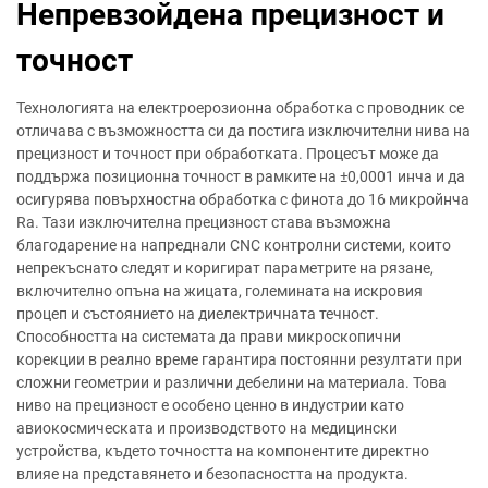
Непревзойдена прецизност и
точност
Технологията на електроерозионна обработка с проводник се
отличава с възможността си да постига изключителни нива на
прецизност и точност при обработката. Процесът може да
поддържа позиционна точност в рамките на ±0,0001 инча и да
осигурява повърхностна обработка с финота до 16 микройнча
Ra. Тази изключителна прецизност става възможна
благодарение на напреднали CNC контролни системи, които
непрекъснато следят и коригират параметрите на рязане,
включително опъна на жицата, големината на искровия
процеп и състоянието на диелектричната течност.
Способността на системата да прави микроскопични
корекции в реално време гарантира постоянни резултати при
сложни геометрии и различни дебелини на материала. Това
ниво на прецизност е особено ценно в индустрии като
авиокосмическата и производството на медицински
устройства, където точността на компонентите директно
влияе на представянето и безопасността на продукта.