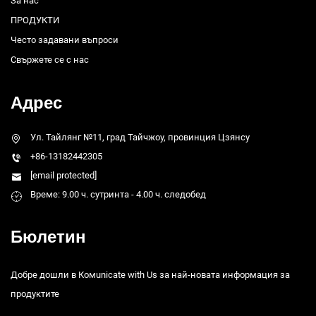
За нас
ПРОДУКТИ
Често задавани въпроси
Свържете се с нас
Адрес
Ул. Тайлянг №11, град Тайчжоу, провинция Цзянсу
+86-13182442305
[email protected]
Време: 9.00 ч. сутринта - 4.00 ч. следобед
Бюлетин
Добре дошли в Комunicate with Us за най-новата информация за
продуктите