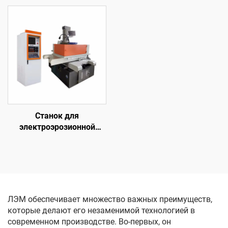
погружения с ЧПУ
электродом
однопроходного реза
DK7735
Станок для
электроэрозионной
обработки проволочным
электродом
однопроходного реза
DK7755
ЛЭМ обеспечивает множество важных преимуществ,
которые делают его незаменимой технологией в
современном производстве. Во-первых, он