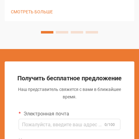
преобразована благодаря решениям резки с ЧПУ,
изменив подход мастерских к задачам точной резки. Эти
СМОТРЕТЬ БОЛЬШЕ
сложные системы объединяют компьютерное
управление с...
Получить бесплатное предложение
Наш представитель свяжется с вами в ближайшее
время.
Электронная почта
0/100