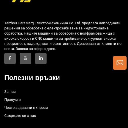
Taizhou HarsMarg Електромеханична Co. Ltd. предлага напреднали
решения за обработка с електрозабиване за индустриална
обработка. Нашите машини за обработка с волфрамова жица с
висока скорост и CNC машини за пробиване осигуряват висока
прецизност, надеждност и ефективност. Доверяван от клиенти по
света. Заявка за оферта днес.
Полезни връзки
За нас
Продукти
Често задавани въпроси
Свържете се с нас