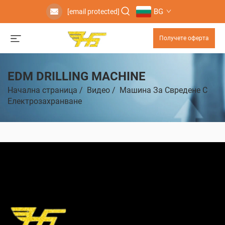
BG
[email protected]
Получете оферта
EDM DRILLING MACHINE
Начална страница
/
Видео
/
Машина За Свредене С
Електрозахранване