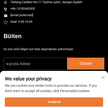
Tailiang Caddesi No:11 Taizhou şehri, Jiangsu Eyaleti
+86-13182442305
[email protected]
Saat: 9.00-16.00
Bülten
En son ürün bilgisi için bize ulaşmaktan çekinmeyin
Gönder
We value your privacy
We use cookies and similar tools to provide our services. If you
don't want to accept all cookies, click Personalize cookies.
Telif hakkı © 2026 China Taizhou HarsMarg Elektromekanik Co. Ltd. Tüm
hakları saklıdır. -
Gizlilik Politikası
Accept all