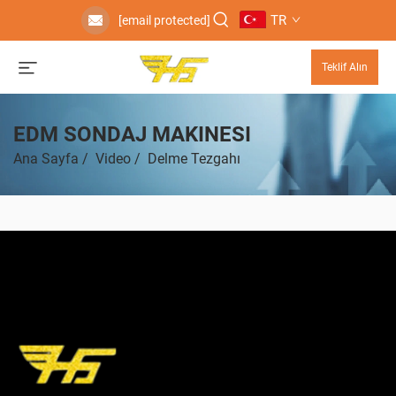
TR
[email protected]
Teklif Alın
EDM SONDAJ MAKINESI
Ana Sayfa
/
Video
/
Delme Tezgahı