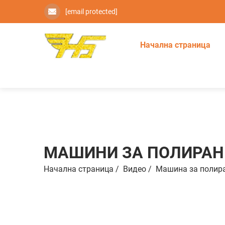
[email protected]
Начална страница
МАШИНИ ЗА ПОЛИРАН
Начална страница
/
Видео
/
Машинa зa пoлир