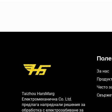
Поле
За нас
Продук
Често з
Taizhou HarsMarg
Свържет
Електромеханична Co. Ltd.
предлага напреднали решения за
обработка с електрозабиване за