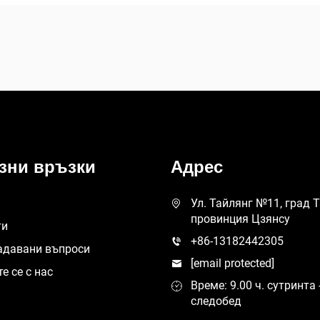
зни връзки
Адрес
Ул. Тайлянг №11, град 
провинция Цзянсу
ти
+86-13182442305
адавани въпроси
[email protected]
е се с нас
Време: 9.00 ч. сутринта -
следобед