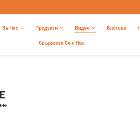
За Нас
Продукти
Видео
Блогове
Свържете Се с Нас
Е
aне