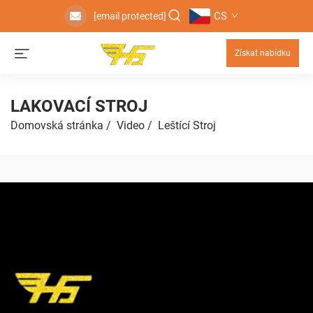
CS
[email protected]
Získat nabídku
LAKOVACÍ STROJ
Domovská stránka
/
Video
/
Leštící Stroj