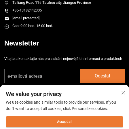
Tailiang Road 11# Taizhou city, Jiangsu Province
+86-13182442305
[email protected]
Čas: 9.00 hod.-16.00 hod.
Newsletter
Vítejte a kontaktujte nás pro získání nejnovějších informací o produktech
Odeslat
We value your privacy
We use cookies and similar tools to provide our services. If you
don't want to accept all cookies, click Personalize cookies.
Copyright © 2026 China Taizhou HarsMarg Electromechenical Co. Ltd.
Všechna práva vyhrazena. -
Zásady ochrany soukromí
Accept all