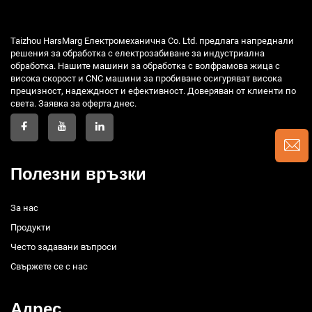
Taizhou HarsMarg Електромеханична Co. Ltd. предлага напреднали
решения за обработка с електрозабиване за индустриална
обработка. Нашите машини за обработка с волфрамова жица с
висока скорост и CNC машини за пробиване осигуряват висока
прецизност, надеждност и ефективност. Доверяван от клиенти по
света. Заявка за оферта днес.
Полезни връзки
За нас
Продукти
Често задавани въпроси
Свържете се с нас
Адрес