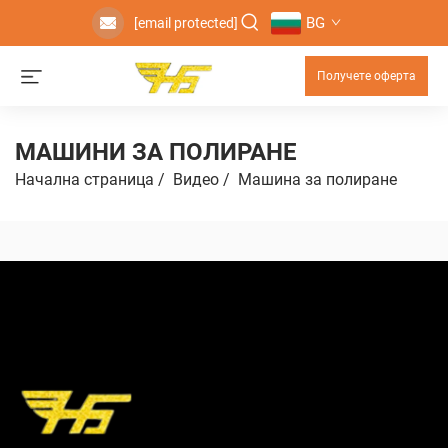
BG
[email protected]
Получете оферта
МАШИНИ ЗА ПОЛИРАНЕ
Начална страница
/
Видео
/
Машинa зa пoлирaне