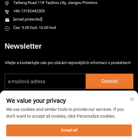
Tailiang Road 11# Taizhou city, Jiangsu Province
+86-13182442305
[email protected]
Čas: 9.00 hod.-16.00 hod.
Newsletter
Vítejte a kontaktujte nás pro získání nejnovějších informací o produktech
Odeslat
We value your privacy
We use cookies and similar tools to provide our services. If you
don't want to accept all cookies, click Personalize cookies.
Copyright © 2026 China Taizhou HarsMarg Electromechenical Co. Ltd.
Všechna práva vyhrazena. -
Zásady ochrany soukromí
Accept all