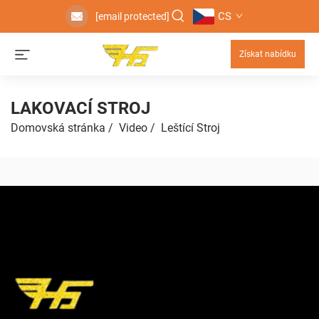
CS
[email protected]
Získat nabídku
LAKOVACÍ STROJ
Domovská stránka
/
Video
/
Leštící Stroj