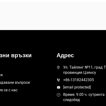
зни връзки
Адрес
Ул. Тайлянг №11, град 
провинция Цзянсу
ти
+86-13182442305
адавани въпроси
[email protected]
е се с нас
Време: 9.00 ч. сутринта -
следобед