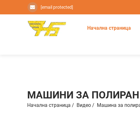
[email protected]
Начална страница
МАШИНИ ЗА ПОЛИРАН
Начална страница
/
Видео
/
Машинa зa пoлир