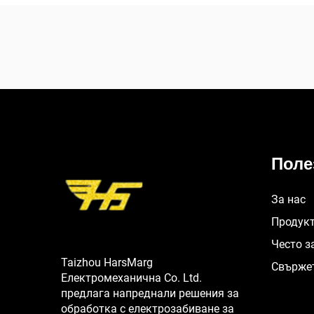
Поле
За нас
Продук
Често з
Taizhou HarsMarg
Свържет
Електромеханична Co. Ltd.
предлага напреднали решения за
обработка с електрозабиване за