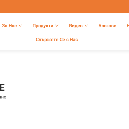
За Нас
Продукти
Видео
Блогове
Свържете Се с Нас
Е
aне