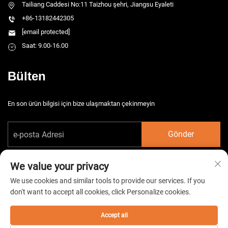
Tailiang Caddesi No:11 Taizhou şehri, Jiangsu Eyaleti
+86-13182442305
[email protected]
Saat: 9.00-16.00
Bülten
En son ürün bilgisi için bize ulaşmaktan çekinmeyin
Gönder
We value your privacy
We use cookies and similar tools to provide our services. If you
don't want to accept all cookies, click Personalize cookies.
Telif hakkı © 2026 China Taizhou HarsMarg Elektromekanik Co. Ltd. Tüm
hakları saklıdır. -
Gizlilik Politikası
Accept all