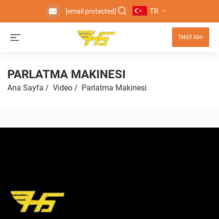
TR
[email protected]
Teklif Alın
PARLATMA MAKINESI
Ana Sayfa
/
Video
/
Parlatma Makinesi