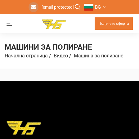
BG
[email protected]
Получете оферта
МАШИНИ ЗА ПОЛИРАНЕ
Начална страница
/
Видео
/
Машинa зa пoлирaне