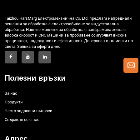
Taizhou HarsMarg Електромеханична Co. Ltd. предлага напреднали
решения за обработка с електрозабиване за индустриална
обработка. Нашите машини за обработка с волфрамова жица с
висока скорост и CNC машини за пробиване осигуряват висока
прецизност, надеждност и ефективност. Доверяван от клиенти по
света. Заявка за оферта днес.
Полезни връзки
За нас
Продукти
Често задавани въпроси
Свържете се с нас
Адрес