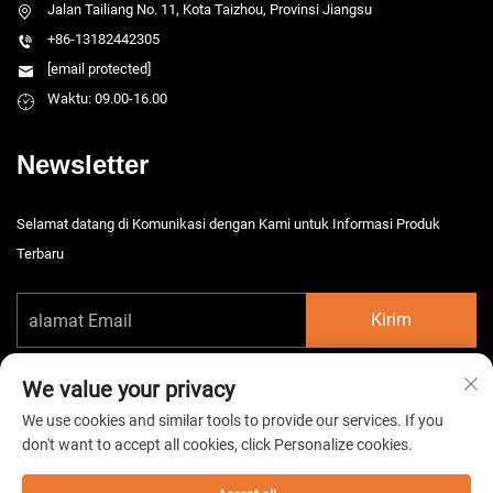
Jalan Tailiang No. 11, Kota Taizhou, Provinsi Jiangsu
+86-13182442305
[email protected]
Waktu: 09.00-16.00
Newsletter
Selamat datang di Komunikasi dengan Kami untuk Informasi Produk
Terbaru
Kirim
We value your privacy
We use cookies and similar tools to provide our services. If you
don't want to accept all cookies, click Personalize cookies.
Hak Cipta © 2026 China Taizhou HarsMarg Electromechenical Co. Ltd.
Semua hak dilindungi. -
Kebijakan Privasi