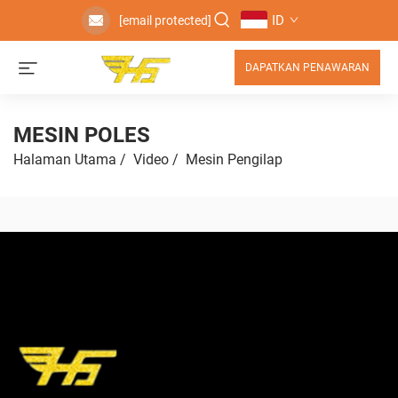
ID
[email protected]
DAPATKAN PENAWARAN
MESIN POLES
Halaman Utama
/
Video
/
Mesin Pengilap