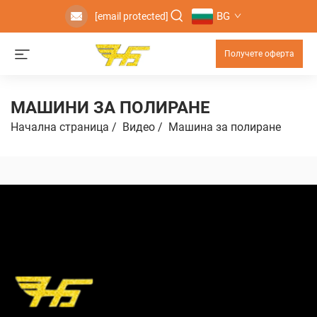
BG
[email protected]
Получете оферта
МАШИНИ ЗА ПОЛИРАНЕ
Начална страница
/
Видео
/
Машинa зa пoлирaне