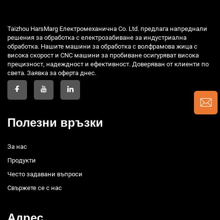
Taizhou HarsMarg Електромеханична Co. Ltd. предлага напреднали
решения за обработка с електрозабиване за индустриална
обработка. Нашите машини за обработка с волфрамова жица с
висока скорост и CNC машини за пробиване осигуряват висока
прецизност, надеждност и ефективност. Доверяван от клиенти по
света. Заявка за оферта днес.
Полезни връзки
За нас
Продукти
Често задавани въпроси
Свържете се с нас
Адрес