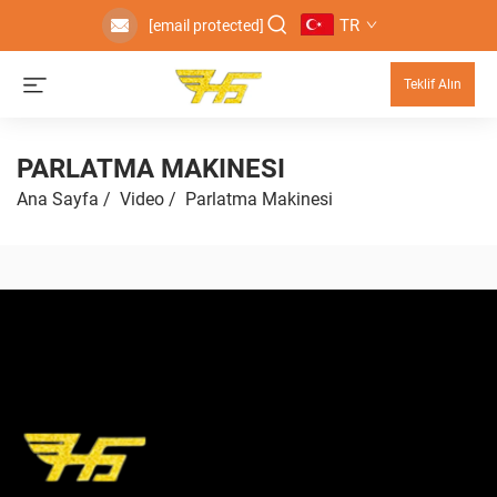
TR
[email protected]
Teklif Alın
PARLATMA MAKINESI
Ana Sayfa
/
Video
/
Parlatma Makinesi