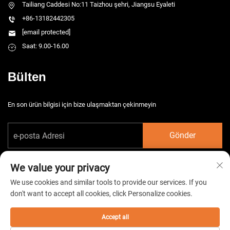
Tailiang Caddesi No:11 Taizhou şehri, Jiangsu Eyaleti
+86-13182442305
[email protected]
Saat: 9.00-16.00
Bülten
En son ürün bilgisi için bize ulaşmaktan çekinmeyin
Gönder
We value your privacy
We use cookies and similar tools to provide our services. If you
don't want to accept all cookies, click Personalize cookies.
Telif hakkı © 2026 China Taizhou HarsMarg Elektromekanik Co. Ltd. Tüm
hakları saklıdır. -
Gizlilik Politikası
Accept all