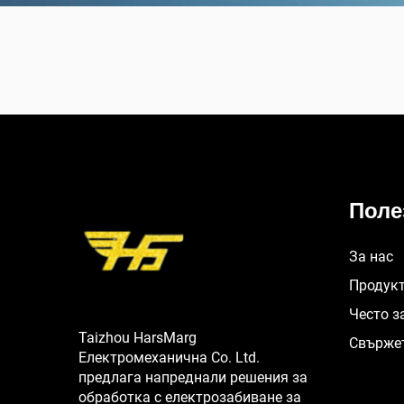
Поле
За нас
Продук
Често з
Taizhou HarsMarg
Свържет
Електромеханична Co. Ltd.
предлага напреднали решения за
обработка с електрозабиване за