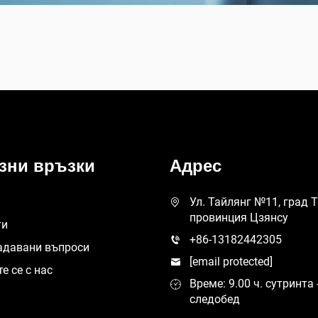
зни връзки
Адрес
Ул. Тайлянг №11, град 
провинция Цзянсу
ти
+86-13182442305
адавани въпроси
[email protected]
е се с нас
Време: 9.00 ч. сутринта -
следобед