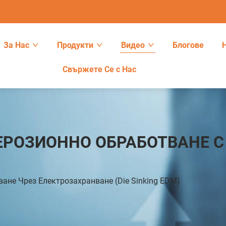
За Нас
Продукти
Видео
Блогове
Свържете Се с Нас
РОЗИОННО ОБРАБОТВАНЕ С
ане Чрез Електрозахранване (Die Sinking EDM)