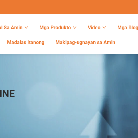
l Sa Amin
Mga Produkto
Video
Mga Blo
Madalas Itanong
Makipag-ugnayan sa Amin
INE