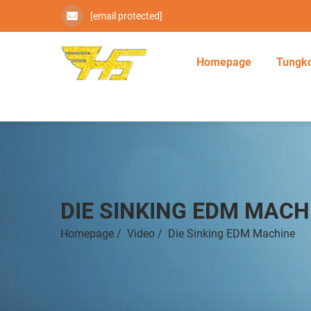
[email protected]
Homepage
Tungko
DIE SINKING EDM MACH
Homepage
/
Video
/
Die Sinking EDM Machine