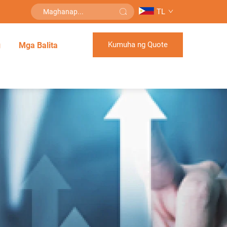
TL
Kumuha ng Quote
g
Mga Balita