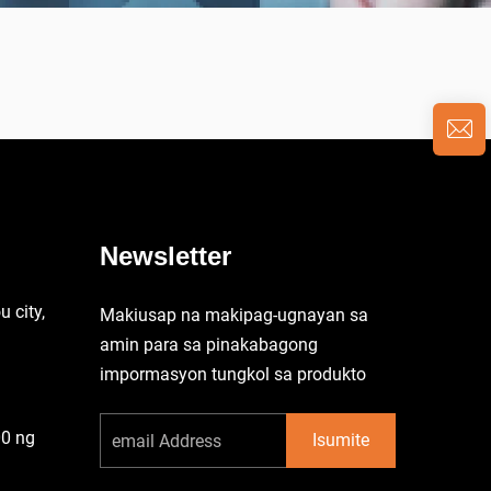
Newsletter
 city,
Makiusap na makipag-ugnayan sa
amin para sa pinakabagong
impormasyon tungkol sa produkto
00 ng
Isumite