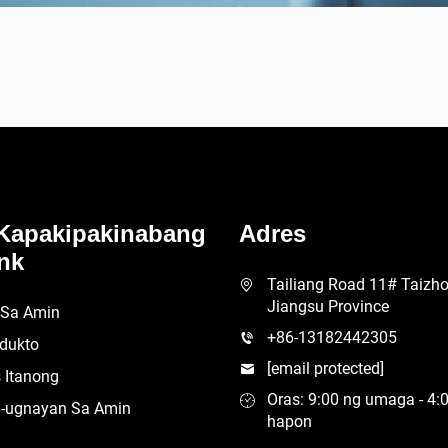
Kapakipakinabang
Adres
nk
Tailiang Road 11# Taizhou
Jiangsu Province
 Sa Amin
+86-13182442305
dukto
[email protected]
 Itanong
Oras: 9:00 ng umaga - 4:
-ugnayan Sa Amin
hapon