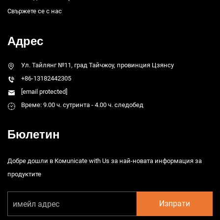
Свържете се с нас
Адрес
Ул. Тайлянг №11, град Тайчжоу, провинция Цзянсу
+86-13182442305
[email protected]
Време: 9.00 ч. сутринта - 4.00 ч. следобед
Бюлетин
Добре дошли в Комunicate with Us за най-новата информация за
продуктите
Изпрати