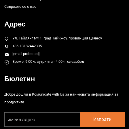
Свържете се с нас
Адрес
Ул. Тайлянг №11, град Тайчжоу, провинция Цзянсу
+86-13182442305
[email protected]
Време: 9.00 ч. сутринта - 4.00 ч. следобед
Бюлетин
Добре дошли в Комunicate with Us за най-новата информация за
продуктите
Изпрати