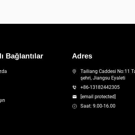
lı Bağlantılar
Adres
zda
Tailiang Caddesi No:11 T
şehri, Jiangsu Eyaleti
+86-13182442305
[email protected]
şın
Saat: 9.00-16.00