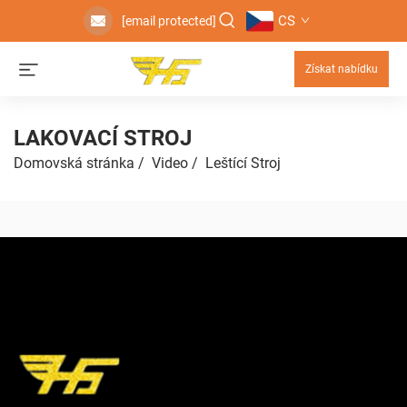
CS
[email protected]
Získat nabídku
LAKOVACÍ STROJ
Domovská stránka
/
Video
/
Leštící Stroj