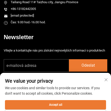
Tailiang Road 11# Taizhou city, Jiangsu Province
+86-13182442305
[email protected]
Čas: 9.00 hod.-16.00 hod.
Newsletter
Vítejte a kontaktujte nás pro získání nejnovějších informací o produktech
Odeslat
We value your privacy
We use cookies and similar tools to provide our services. If you
don't want to accept all cookies, click Personalize cookies.
Copyright © 2026 China Taizhou HarsMarg Electromechenical Co. Ltd.
Všechna práva vyhrazena. -
Zásady ochrany soukromí
Accept all