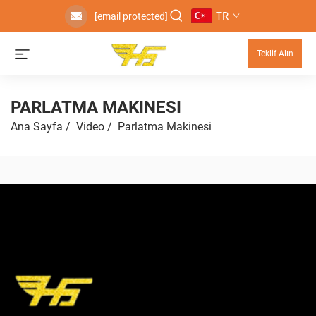
TR
[email protected]
Teklif Alın
PARLATMA MAKINESI
Ana Sayfa
/
Video
/
Parlatma Makinesi