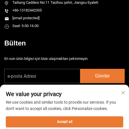
Tailiang Caddesi No:11 Taizhou şehri, Jiangsu Eyaleti
+86-13182442305
[email protected]
Saat: 9.00-16.00
Bülten
En son ürün bilgisi için bize ulaşmaktan çekinmeyin
Gönder
We value your privacy
We use cookies and similar tools to provide our services. If you
don't want to accept all cookies, click Personalize cookies.
Telif hakkı © 2026 China Taizhou HarsMarg Elektromekanik Co. Ltd. Tüm
hakları saklıdır. -
Gizlilik Politikası
Accept all