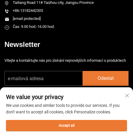
Tailiang Road 11# Taizhou city, Jiangsu Province
+86-13182442305
[email protected]
Čas: 9.00 hod.-16.00 hod.
Newsletter
Vítejte a kontaktujte nás pro získání nejnovějších informací o produktech
Odeslat
We value your privacy
We use cookies and similar tools to provide our services. If you
don't want to accept all cookies, click Personalize cookies.
Copyright © 2026 China Taizhou HarsMarg Electromechenical Co. Ltd.
Všechna práva vyhrazena. -
Zásady ochrany soukromí
Accept all