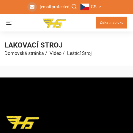
CS
[email protected]
Získat nabídku
LAKOVACÍ STROJ
Domovská stránka
/
Video
/
Leštící Stroj