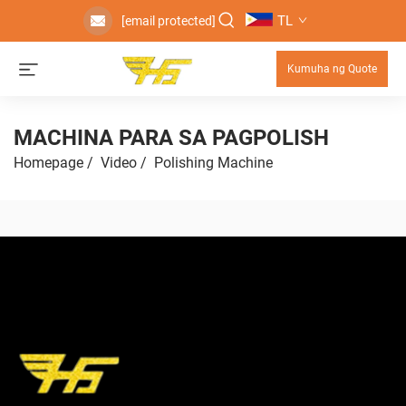
TL
[email protected]
Kumuha ng Quote
MACHINA PARA SA PAGPOLISH
Homepage
/
Video
/
Polishing Machine