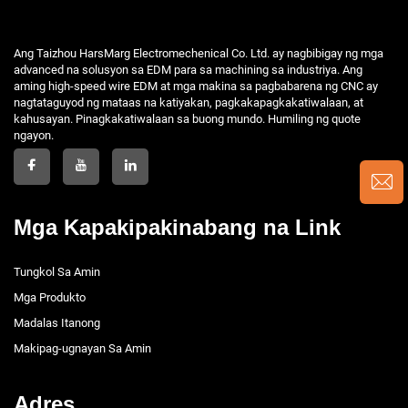
Ang Taizhou HarsMarg Electromechenical Co. Ltd. ay nagbibigay ng mga
advanced na solusyon sa EDM para sa machining sa industriya. Ang
aming high-speed wire EDM at mga makina sa pagbabarena ng CNC ay
nagtataguyod ng mataas na katiyakan, pagkakapagkakatiwalaan, at
kahusayan. Pinagkakatiwalaan sa buong mundo. Humiling ng quote
ngayon.
Mga Kapakipakinabang na Link
Tungkol Sa Amin
Mga Produkto
Madalas Itanong
Makipag-ugnayan Sa Amin
Adres