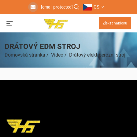
CS
[email protected]
Získat nabídku
DRÁTOVÝ EDM STROJ
Domovská stránka
/
Video
/
Drátový elektroerozní stroj