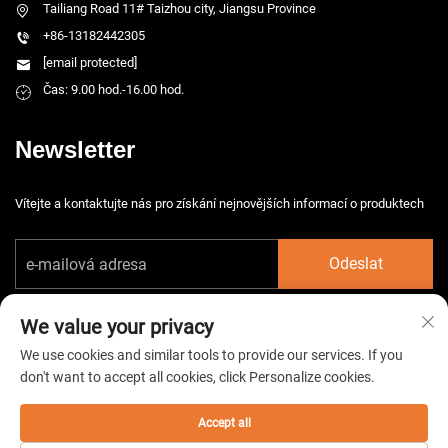
Tailiang Road 11# Taizhou city, Jiangsu Province
+86-13182442305
[email protected]
Čas: 9.00 hod.-16.00 hod.
Newsletter
Vítejte a kontaktujte nás pro získání nejnovějších informací o produktech
Odeslat
We value your privacy
We use cookies and similar tools to provide our services. If you
don't want to accept all cookies, click Personalize cookies.
Copyright © 2026 China Taizhou HarsMarg Electromechenical Co. Ltd.
Všechna práva vyhrazena. -
Zásady ochrany soukromí
Accept all