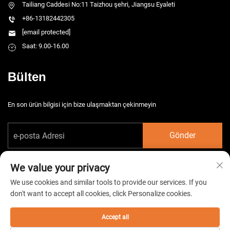
Tailiang Caddesi No:11 Taizhou şehri, Jiangsu Eyaleti
+86-13182442305
[email protected]
Saat: 9.00-16.00
Bülten
En son ürün bilgisi için bize ulaşmaktan çekinmeyin
Gönder
We value your privacy
We use cookies and similar tools to provide our services. If you
don't want to accept all cookies, click Personalize cookies.
Telif hakkı © 2026 China Taizhou HarsMarg Elektromekanik Co. Ltd. Tüm
hakları saklıdır. -
Gizlilik Politikası
Accept all