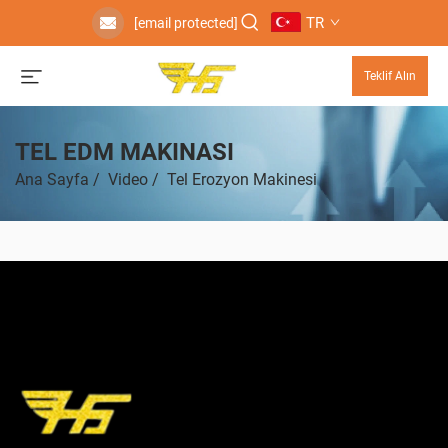
TR
[email protected]
Teklif Alın
TEL EDM MAKINASI
Ana Sayfa
/
Video
/
Tel Erozyon Makinesi