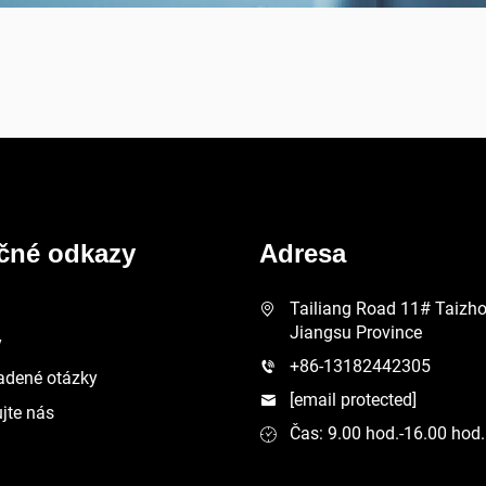
ečné odkazy
Adresa
Tailiang Road 11# Taizhou
Jiangsu Province
y
+86-13182442305
adené otázky
[email protected]
jte nás
Čas: 9.00 hod.-16.00 hod.