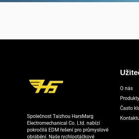
Užit
O nás
Produkt
Často kl
Společnost Taizhou HarsMarg
Kontaktu
Electromechanical Co. Ltd. nabízí
pokročilá EDM řešení pro průmyslové
obrábění. Naše rychlootáčkové