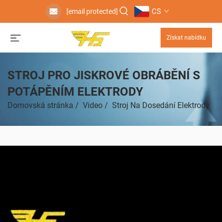
CS
[email protected]
Získat nabídku
STROJ PRO JISKROVÉ OBRÁBĚNÍ S
POTÁPĚNÍM ELEKTRODY
Domovská stránka
/
Video
/
Stroj Na Dosedání Elektrody