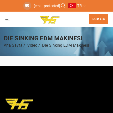
TR
[email protected]
Teklif Alın
DIE SINKING EDM MAKINESI
Ana Sayfa
/
Video
/
Die Sinking EDM Makinesi