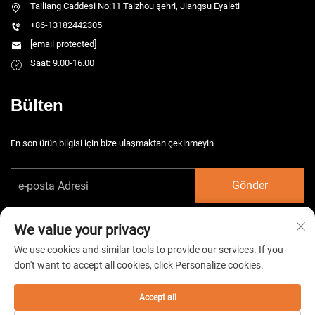
Tailiang Caddesi No:11 Taizhou şehri, Jiangsu Eyaleti
+86-13182442305
[email protected]
Saat: 9.00-16.00
Bülten
En son ürün bilgisi için bize ulaşmaktan çekinmeyin
Gönder
We value your privacy
We use cookies and similar tools to provide our services. If you
don't want to accept all cookies, click Personalize cookies.
Telif hakkı © 2026 China Taizhou HarsMarg Elektromekanik Co. Ltd. Tüm
hakları saklıdır. -
Gizlilik Politikası
Accept all