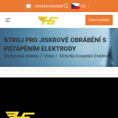
CS
[email protected]
Získat nabídku
STROJ PRO JISKROVÉ OBRÁBĚNÍ S
POTÁPĚNÍM ELEKTRODY
Domovská stránka
/
Video
/
Stroj Na Dosedání Elektrody