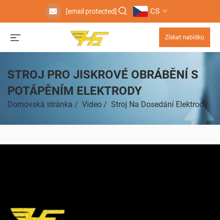
CS
[email protected]
Získat nabídku
STROJ PRO JISKROVÉ OBRÁBĚNÍ S
POTÁPĚNÍM ELEKTRODY
Domovská stránka
/
Video
/
Stroj Na Dosedání Elektrody