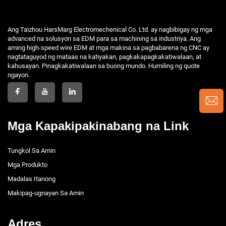
Ang Taizhou HarsMarg Electromechenical Co. Ltd. ay nagbibigay ng mga
advanced na solusyon sa EDM para sa machining sa industriya. Ang
aming high-speed wire EDM at mga makina sa pagbabarena ng CNC ay
nagtataguyod ng mataas na katiyakan, pagkakapagkakatiwalaan, at
kahusayan. Pinagkakatiwalaan sa buong mundo. Humiling ng quote
ngayon.
Mga Kapakipakinabang na Link
Tungkol Sa Amin
Mga Produkto
Madalas Itanong
Makipag-ugnayan Sa Amin
Adres