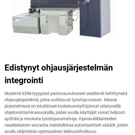
Edistynyt ohjausjärjestelmän
integrointi
Modernit EDM-tyyppiset painovaunukoneet sisältävät kehittyneitä
ohjausjärjestelmiä, jotka uudistavat työstöprosessin. Näissä
järjestelmissä on intuitiiviset kosketusnäyttöpinnat edistyneillä
ohjelmointiominaisuuksilla, joiden avulla käyttäjät voivat helposti
syöttää ja muokata työstöparametreja. Kipinävälitilanteiden
reaaliaikainen seuranta mahdollistaa automaattiset säädöt, joiden
avulla säilytetään optimaalinen leikkuutehokkuus.