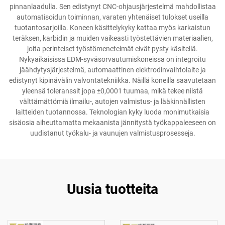
pinnanlaadulla. Sen edistynyt CNC-ohjausjärjestelmä mahdollistaa
automatisoidun toiminnan, varaten yhtenäiset tulokset useilla
tuotantosarjoilla. Koneen käsittelykyky kattaa myös karkaistun
teräksen, karbidin ja muiden vaikeasti työstettävien materiaalien,
joita perinteiset työstömenetelmät eivät pysty käsitellä.
Nykyaikaisissa EDM-syväsorvautumiskoneissa on integroitu
jäähdytysjärjestelmä, automaattinen elektrodinvaihtolaite ja
edistynyt kipinävälin valvontatekniikka. Näillä koneilla saavutetaan
yleensä toleranssit jopa ±0,0001 tuumaa, mikä tekee niistä
välttämättömiä ilmailu-, autojen valmistus- ja lääkinnällisten
laitteiden tuotannossa. Teknologian kyky luoda monimutkaisia
sisäosia aiheuttamatta mekaanista jännitystä työkappaleeseen on
uudistanut työkalu- ja vaunujen valmistusprosesseja.
Uusia tuotteita