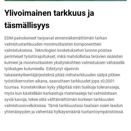
Ylivoimainen tarkkuus ja
täsmällisyys
EDM-painokoneet tarjoavat ennennäkemättömän tarkan
valmistustarkkuuden monimutkaisten komponenttien
valmistuksessa. Teknologian kosketukseton luonne poistaa
perinteiset työstörajoitukset, mikä mahdollistaa terävien sisäisten
kulmien ja monimutkaisten yksityiskohtien valmistuksen vähäisellä
työkalujen kulumisella. Edistynyt sijainnin
takaisinkytkentäjärjestelmä pitää mittatarkkuuden säilyä pitkien
työstökierrosten aikana, saavuttaen tarkkuudet jopa ±0,0001
tuumaa. Konetekniikan kyky ylläpitää näin tiukkoja toleransseja,
myös kun käsitellään karkaistuja materiaaleja tai valmistetaan
syviä kavoja, tekee siitä välttämättömän korkean tarkkuuden
valmistussovelluksissa. Tämä tarkkuustaso taataan osien laadun
yhtenäisyyden ja vähentää hylkäysmääriä tuotantoympäristöissä.