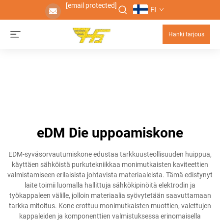
[email protected]
FI
Hanki tarjous
eDM Die uppoamiskone
EDM-syväsorvautumiskone edustaa tarkkuusteollisuuden huippua,
käyttäen sähköistä purkutekniikkaa monimutkaisten kaviteettien
valmistamiseen erilaisista johtavista materiaaleista. Tämä edistynyt
laite toimii luomalla hallittuja sähkökipinöitä elektrodin ja
työkappaleen välille, jolloin materiaalia syövytetään saavuttamaan
tarkka mitoitus. Kone erottuu monimutkaisten muottien, valettujen
kappaleiden ja komponenttien valmistuksessa erinomaisella