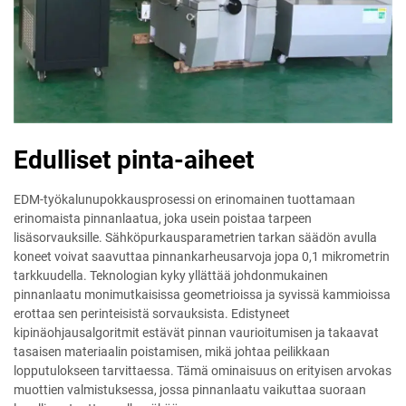
Edulliset pinta-aiheet
EDM-työkalunupokkausprosessi on erinomainen tuottamaan
erinomaista pinnanlaatua, joka usein poistaa tarpeen
lisäsorvauksille. Sähköpurkausparametrien tarkan säädön avulla
koneet voivat saavuttaa pinnankarheusarvoja jopa 0,1 mikrometrin
tarkkuudella. Teknologian kyky yllättää johdonmukainen
pinnanlaatu monimutkaisissa geometrioissa ja syvissä kammioissa
erottaa sen perinteisistä sorvauksista. Edistyneet
kipinäohjausalgoritmit estävät pinnan vaurioitumisen ja takaavat
tasaisen materiaalin poistamisen, mikä johtaa peilikkaan
lopputulokseen tarvittaessa. Tämä ominaisuus on erityisen arvokas
muottien valmistuksessa, jossa pinnanlaatu vaikuttaa suoraan