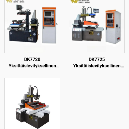
DK7720
DK7725
Yksittäislevityksellinen
Yksittäislevityksellinen
langanpuristuskone
langanpuristuskone