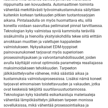
riippumatta sen kovuudesta. Automaattinen toiminta
vähentää merkittävästi työvoimakustannuksia säilyttäen
kuitenkin korkean tarkkuuden pitkien tuotantosarjojen
aikana. Pintalaadulla on myös huomattava etu, sillä
koneilla voidaan saavuttaa peilimaiset pinnat tarvittaessa.
Teknologian kyky valmistaa syviä kammioita terävillä
sisäkulmilla ja hienoilla yksityiskohdilla tekee siitä erittäin
arvokkaan muottien ja valettujen kappaleiden
valmistukseen. Nykyaikaiset EDM-tyyppiset
painovaunukoneet tarjoavat myös superiorisen
prosessinohjauksen ja valvontamahdollisuudet, joiden
avulla käyttäjät voivat optimoida parametreja reaaliajassa
maksimoidakseen tehokkuuden. Tarpeeton
jälkikäsittelyvaihe vähenee, mikä säästää aikaa ja
kustannuksia valmistusprosessissa. Lisäksi nämä koneet
tarjoavat erinomaisen toistettavuuden ja vakauden, jotka
ovat keskeisiä tekijöitä suurtilavuustuotannossa.
Teknologian kyky käsitellä esikarkaistuja materiaaleja
vähentää lämpökäsittelyn jälkeisen tarpeen monissa
sovelluksissa, mikä vähentää prosessointiaikaa ja