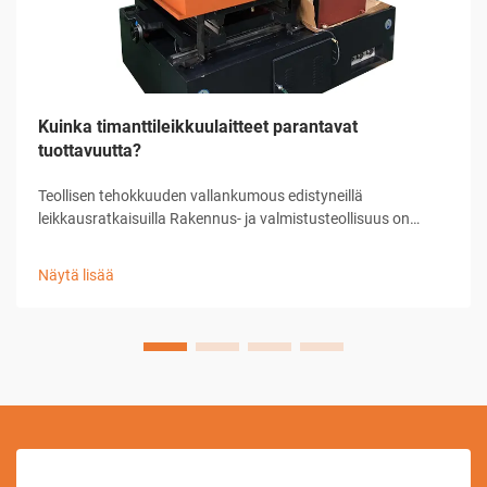
Kuinka timanttileikkuulaitteet parantavat
tuottavuutta?
Teollisen tehokkuuden vallankumous edistyneillä
leikkausratkaisuilla Rakennus- ja valmistusteollisuus on
kokenut merkittäviä muutoksia teknologian kehityksen
myötä, ja timanttileikkuulaitteet ovat edelläkävijöitä tässä
Näytä lisää
kehityksessä...