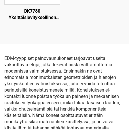
DK7780
Yksittäislevityksellinen
langanpuristuskone
EDM-tyyppiset painovaunukoneet tarjoavat useita
vakuuttavia etuja, jotka tekevät niistä välttämättömiä
modernissa valmistuksessa. Ensinnäkin ne ovat
erinomaisia monimutkaisten geometrioiden ja hienojen
yksityiskohtien valmistuksessa, joita ei voida toteuttaa
perinteisillä koneistusmenetelmillä. Koneistuksen ei-
kontakti luonne poistaa työkalun paineen ja mekaanisen
rasituksen työkappaleeseen, mikä takaa tasaisen laadun,
vaikka ohutseinämäisiä tai herkkiä komponentteja
käsiteltäisiin. Nämä koneet osoittautuvat erittäin
monikäyttöisiksi materiaalien käsittelyssä, ja ne voivat
käsitellä mitä tahansa sähköä johtavaa materiaalia