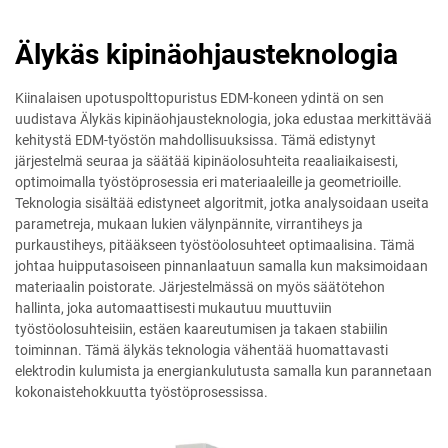
Älykäs kipinäohjausteknologia
Kiinalaisen upotuspolttopuristus EDM-koneen ydintä on sen
uudistava Älykäs kipinäohjausteknologia, joka edustaa merkittävää
kehitystä EDM-työstön mahdollisuuksissa. Tämä edistynyt
järjestelmä seuraa ja säätää kipinäolosuhteita reaaliaikaisesti,
optimoimalla työstöprosessia eri materiaaleille ja geometrioille.
Teknologia sisältää edistyneet algoritmit, jotka analysoidaan useita
parametreja, mukaan lukien välynpännite, virrantiheys ja
purkaustiheys, pitääkseen työstöolosuhteet optimaalisina. Tämä
johtaa huipputasoiseen pinnanlaatuun samalla kun maksimoidaan
materiaalin poistorate. Järjestelmässä on myös säätötehon
hallinta, joka automaattisesti mukautuu muuttuviin
työstöolosuhteisiin, estäen kaareutumisen ja takaen stabiilin
toiminnan. Tämä älykäs teknologia vähentää huomattavasti
elektrodin kulumista ja energiankulutusta samalla kun parannetaan
kokonaistehokkuutta työstöprosessissa.