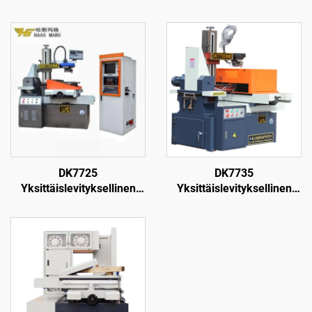
DK7725
DK7735
Yksittäislevityksellinen
Yksittäislevityksellinen
langanpuristuskone
langanpuristuskone