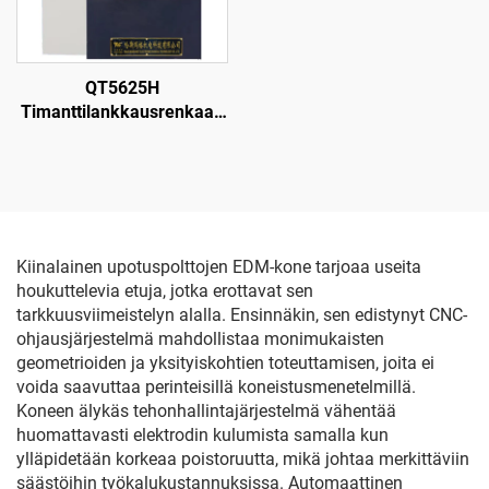
QT5625H
Timanttilankkausrenkaan
leikkauskone
Kiinalainen upotuspolttojen EDM-kone tarjoaa useita
houkuttelevia etuja, jotka erottavat sen
tarkkuusviimeistelyn alalla. Ensinnäkin, sen edistynyt CNC-
ohjausjärjestelmä mahdollistaa monimukaisten
geometrioiden ja yksityiskohtien toteuttamisen, joita ei
voida saavuttaa perinteisillä koneistusmenetelmillä.
Koneen älykäs tehonhallintajärjestelmä vähentää
huomattavasti elektrodin kulumista samalla kun
ylläpidetään korkeaa poistoruutta, mikä johtaa merkittäviin
säästöihin työkalukustannuksissa. Automaattinen