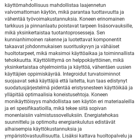
käyttömahdollisuus mahdollistaa laajennetun
valvomattoman käytön, mikä parantaa tuottavuutta ja
vähentää työvoimakustannuksia. Koneen erinomainen
tarkkuus ja pinnanlaatu poistavat tarpeen lisäsorvauksille,
mikä yksinkertaistaa tuotantoprosesseja. Sen
kunnianhimoinen rakenne ja luotettavat komponentit
takaavat johdonmukaisen suorituskyvyn ja vähäiset
huoltotarpeet, mikä maksimoi käyttöaikaa ja toiminnallista
tehokkuutta. Käyttöliittymä on helppokäyttöinen, mikä
yksinkertaistaa ohjelmointia ja käyttöä, vähentäen uusien
käyttäjien oppimiskäyrää. Integroidut turvatoiminnot
suojaavat sekä käyttäjiä että laitetta, kun taas edistynyt
suodatusjärjestelmä pidentää eristysnesteen käyttöikää ja
ylläpitää optimaalisia koneistusehtoja. Koneen
monikäyttöisyys mahdollistaa sen käytön eri materiaaleilla
ja eri spesifikaatioilla, mikä tekee siitä sopivan
monenlaisiin valmistussovelluksiin. Energiatehokas
suunnittelu ja optimoitu energiankulutus edistävät
alhaisempia käyttökustannuksia ja
ympäristövastuullisuutta. Lisäksi kattava huoltopalvelu ja