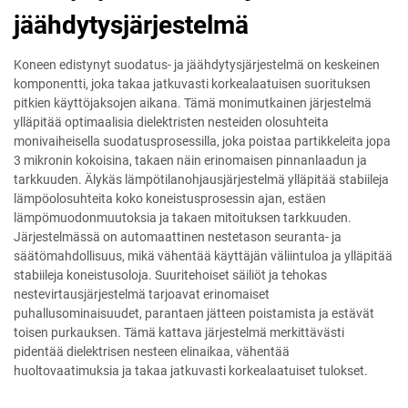
jäähdytysjärjestelmä
Koneen edistynyt suodatus- ja jäähdytysjärjestelmä on keskeinen
komponentti, joka takaa jatkuvasti korkealaatuisen suorituksen
pitkien käyttöjaksojen aikana. Tämä monimutkainen järjestelmä
ylläpitää optimaalisia dielektristen nesteiden olosuhteita
monivaiheisella suodatusprosessilla, joka poistaa partikkeleita jopa
3 mikronin kokoisina, takaen näin erinomaisen pinnanlaadun ja
tarkkuuden. Älykäs lämpötilanohjausjärjestelmä ylläpitää stabiileja
lämpöolosuhteita koko koneistusprosessin ajan, estäen
lämpömuodonmuutoksia ja takaen mitoituksen tarkkuuden.
Järjestelmässä on automaattinen nestetason seuranta- ja
säätömahdollisuus, mikä vähentää käyttäjän väliintuloa ja ylläpitää
stabiileja koneistusoloja. Suuritehoiset säiliöt ja tehokas
nestevirtausjärjestelmä tarjoavat erinomaiset
puhallusominaisuudet, parantaen jätteen poistamista ja estävät
toisen purkauksen. Tämä kattava järjestelmä merkittävästi
pidentää dielektrisen nesteen elinaikaa, vähentää
huoltovaatimuksia ja takaa jatkuvasti korkealaatuiset tulokset.