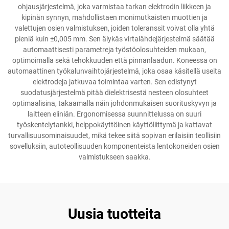
ohjausjärjestelmä, joka varmistaa tarkan elektrodin liikkeen ja
kipinän synnyn, mahdollistaen monimutkaisten muottien ja
valettujen osien valmistuksen, joiden toleranssit voivat olla yhtä
pieniä kuin ±0,005 mm. Sen älykäs virtalähdejärjestelmä säätää
automaattisesti parametreja työstöolosuhteiden mukaan,
optimoimalla sekä tehokkuuden että pinnanlaadun. Koneessa on
automaattinen työkalunvaihtojärjestelmä, joka osaa käsitellä useita
elektrodeja jatkuvaa toimintaa varten. Sen edistynyt
suodatusjärjestelmä pitää dielektrisestä nesteen olosuhteet
optimaalisina, takaamalla näin johdonmukaisen suorituskyvyn ja
laitteen eliniän. Ergonomisessa suunnittelussa on suuri
työskentelytankki, helppokäyttöinen käyttöliittymä ja kattavat
turvallisuusominaisuudet, mikä tekee siitä sopivan erilaisiin teollisiin
sovelluksiin, autoteollisuuden komponenteista lentokoneiden osien
valmistukseen saakka.
Uusia tuotteita