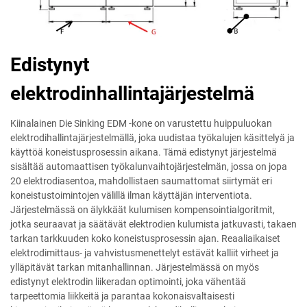
Edistynyt
elektrodinhallintajärjestelmä
Kiinalainen Die Sinking EDM -kone on varustettu huippuluokan
elektrodihallintajärjestelmällä, joka uudistaa työkalujen käsittelyä ja
käyttöä koneistusprosessin aikana. Tämä edistynyt järjestelmä
sisältää automaattisen työkalunvaihtojärjestelmän, jossa on jopa
20 elektrodiasentoa, mahdollistaen saumattomat siirtymät eri
koneistustoimintojen välillä ilman käyttäjän interventiota.
Järjestelmässä on älykkäät kulumisen kompensointialgoritmit,
jotka seuraavat ja säätävät elektrodien kulumista jatkuvasti, takaen
tarkan tarkkuuden koko koneistusprosessin ajan. Reaaliaikaiset
elektrodimittaus- ja vahvistusmenettelyt estävät kalliit virheet ja
ylläpitävät tarkan mitanhallinnan. Järjestelmässä on myös
edistynyt elektrodin liikeradan optimointi, joka vähentää
tarpeettomia liikkeitä ja parantaa kokonaisvaltaisesti