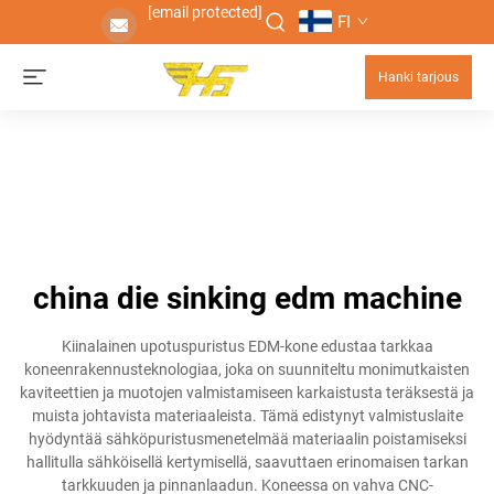
[email protected]
FI
Hanki tarjous
china die sinking edm machine
Kiinalainen upotuspuristus EDM-kone edustaa tarkkaa
koneenrakennusteknologiaa, joka on suunniteltu monimutkaisten
kaviteettien ja muotojen valmistamiseen karkaistusta teräksestä ja
muista johtavista materiaaleista. Tämä edistynyt valmistuslaite
hyödyntää sähköpuristusmenetelmää materiaalin poistamiseksi
hallitulla sähköisellä kertymisellä, saavuttaen erinomaisen tarkan
tarkkuuden ja pinnanlaadun. Koneessa on vahva CNC-