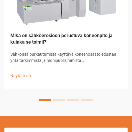
Mikä on sähköerosioon perustuva koneenpito ja
kuinka se toimii?
Sähköistä purkautumista käyttävä koneenosasto edustaa
yhtä tarkimmista ja monipuolisimmista
valmistusmenetelmistä nykyaikaisessa teollisessa
tuotannossa. Tämä kehittynyt koneenosoitustekniikka
Näytä lisää
käyttää ohjattuja sähköpurkauksia poistaakseen materiaalia
johtavilta työkappaleilta...