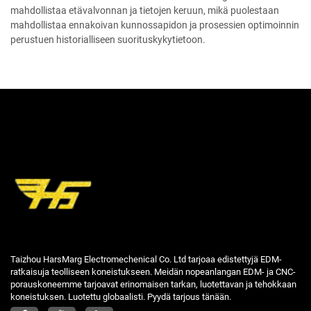
mahdollistaa etävalvonnan ja tietojen keruun, mikä puolestaan
mahdollistaa ennakoivan kunnossapidon ja prosessien optimoinnin
perustuen historialliseen suorituskykytietoon.
Taizhou HarsMarg Electromechenical Co. Ltd tarjoaa edistettyjä EDM-
ratkaisuja teolliseen koneistukseen. Meidän nopeanlangan EDM- ja CNC-
porauskoneemme tarjoavat erinomaisen tarkan, luotettavan ja tehokkaan
koneistuksen. Luotettu globaalisti. Pyydä tarjous tänään.