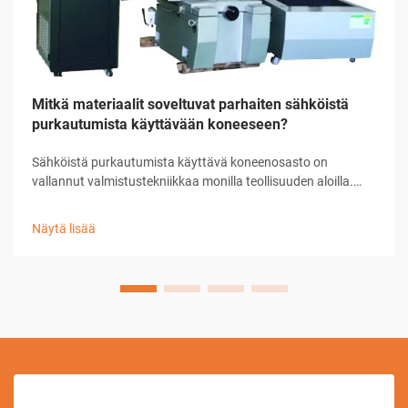
Mitkä materiaalit soveltuvat parhaiten sähköistä
purkautumista käyttävään koneeseen?
Sähköistä purkautumista käyttävä koneenosasto on
vallannut valmistustekniikkaa monilla teollisuuden aloilla.
Tämä edistynyt menetelmä käyttää ohjattuja
sähköpurkauksia poistaakseen materiaalia johtavilta...
Näytä lisää