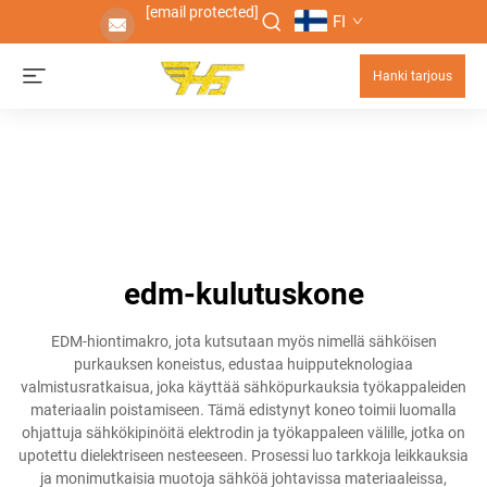
[email protected]
FI
Hanki tarjous
edm-kulutuskone
EDM-hiontimakro, jota kutsutaan myös nimellä sähköisen
purkauksen koneistus, edustaa huipputeknologiaa
valmistusratkaisua, joka käyttää sähköpurkauksia työkappaleiden
materiaalin poistamiseen. Tämä edistynyt koneo toimii luomalla
ohjattuja sähkökipinöitä elektrodin ja työkappaleen välille, jotka on
upotettu dielektriseen nesteeseen. Prosessi luo tarkkoja leikkauksia
ja monimutkaisia muotoja sähköä johtavissa materiaaleissa,