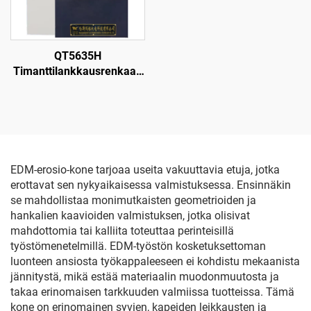
QT5635H
Timanttilankkausrenkaan
leikkauskone
EDM-erosio-kone tarjoaa useita vakuuttavia etuja, jotka
erottavat sen nykyaikaisessa valmistuksessa. Ensinnäkin
se mahdollistaa monimutkaisten geometrioiden ja
hankalien kaavioiden valmistuksen, jotka olisivat
mahdottomia tai kalliita toteuttaa perinteisillä
työstömenetelmillä. EDM-työstön kosketuksettoman
luonteen ansiosta työkappaleeseen ei kohdistu mekaanista
jännitystä, mikä estää materiaalin muodonmuutosta ja
takaa erinomaisen tarkkuuden valmiissa tuotteissa. Tämä
kone on erinomainen syvien, kapeiden leikkausten ja