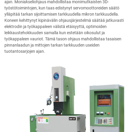
ajan. Moniakseliohjaus mahdollistaa monimutkaisten 3D-
työstötoimintojen, kun taas edistynyt servomoottoreiden säätö
ylläpitää tarkan sijoittamisen tarkkuudella mikron tarkkuudella.
Koneen kehittynyt kipinävälin ohjausjärjestelmä säätää jatkuvasti
elektrodin ja työkappaleen välistä etäisyyttä, optimoiden
leikkaustehokkuuden samalla kun estetään oikosulut ja
työkappaleen vauriot. Tämä tason ohjaus mahdollistaa tasaisen
pinnanlaadun ja mittojen tarkan tarkkuuden useiden
tuotantosarjojen ajan.