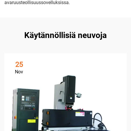
avaruusteollisuussovelluksissa.
Käytännöllisiä neuvoja
25
Nov