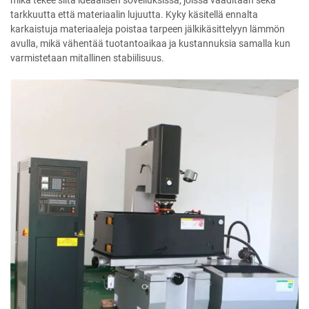
mikä tekee siitä ideaalisen sovelluksissa, joissa vaaditaan sekä
tarkkuutta että materiaalin lujuutta. Kyky käsitellä ennalta
karkaistuja materiaaleja poistaa tarpeen jälkikäsittelyyn lämmön
avulla, mikä vähentää tuotantoaikaa ja kustannuksia samalla kun
varmistetaan mitallinen stabiilisuus.