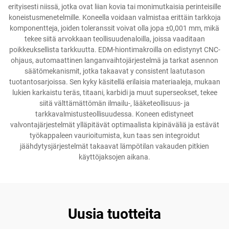
erityisesti niissä, jotka ovat liian kovia tai monimutkaisia perinteisille
koneistusmenetelmille. Koneella voidaan valmistaa erittäin tarkkoja
komponentteja, joiden toleranssit voivat olla jopa ±0,001 mm, mikä
tekee siitä arvokkaan teollisuudenaloilla, joissa vaaditaan
poikkeuksellista tarkkuutta. EDM-hiontimakroilla on edistynyt CNC-
ohjaus, automaattinen langanvaihtojärjestelmä ja tarkat asennon
säätömekanismit, jotka takaavat y consistent laatutason
tuotantosarjoissa. Sen kyky käsitellä erilaisia materiaaleja, mukaan
lukien karkaistu teräs, titaani, karbidi ja muut superseokset, tekee
siitä välttämättömän ilmailu-, lääketeollisuus- ja
tarkkavalmistusteollisuudessa. Koneen edistyneet
valvontajärjestelmät ylläpitävät optimaalista kipinäväliä ja estävät
työkappaleen vaurioitumista, kun taas sen integroidut
jäähdytysjärjestelmät takaavat lämpötilan vakauden pitkien
käyttöjaksojen aikana.
Uusia tuotteita