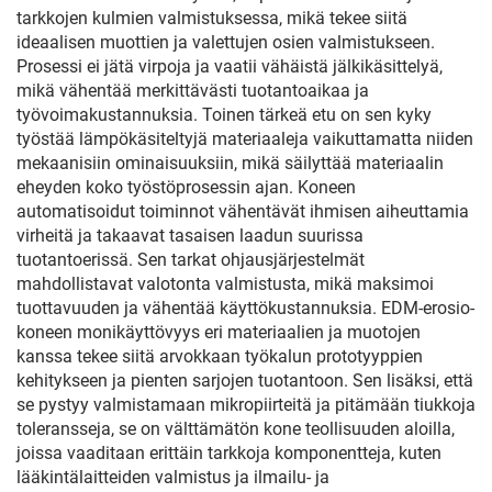
tarkkojen kulmien valmistuksessa, mikä tekee siitä
ideaalisen muottien ja valettujen osien valmistukseen.
Prosessi ei jätä virpoja ja vaatii vähäistä jälkikäsittelyä,
mikä vähentää merkittävästi tuotantoaikaa ja
työvoimakustannuksia. Toinen tärkeä etu on sen kyky
työstää lämpökäsiteltyjä materiaaleja vaikuttamatta niiden
mekaanisiin ominaisuuksiin, mikä säilyttää materiaalin
eheyden koko työstöprosessin ajan. Koneen
automatisoidut toiminnot vähentävät ihmisen aiheuttamia
virheitä ja takaavat tasaisen laadun suurissa
tuotantoerissä. Sen tarkat ohjausjärjestelmät
mahdollistavat valotonta valmistusta, mikä maksimoi
tuottavuuden ja vähentää käyttökustannuksia. EDM-erosio-
koneen monikäyttövyys eri materiaalien ja muotojen
kanssa tekee siitä arvokkaan työkalun prototyyppien
kehitykseen ja pienten sarjojen tuotantoon. Sen lisäksi, että
se pystyy valmistamaan mikropiirteitä ja pitämään tiukkoja
toleransseja, se on välttämätön kone teollisuuden aloilla,
joissa vaaditaan erittäin tarkkoja komponentteja, kuten
lääkintälaitteiden valmistus ja ilmailu- ja