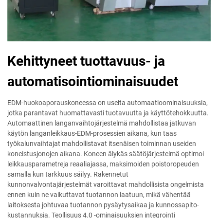
Kehittyneet tuottavuus- ja
automatisointiominaisuudet
EDM-huokoaporauskoneessa on useita automaatioominaisuuksia,
jotka parantavat huomattavasti tuotavuutta ja käyttötehokkuutta.
Automaattinen langanvaihtojärjestelmä mahdollistaa jatkuvan
käytön langanleikkaus-EDM-prosessien aikana, kun taas
työkalunvaihtajat mahdollistavat itsenäisen toiminnan useiden
koneistusjonojen aikana. Koneen älykäs säätöjärjestelmä optimoi
leikkausparametreja reaaliajassa, maksimoiden poistoropeuden
samalla kun tarkkuus säilyy. Rakennetut
kunnonvalvontajärjestelmät varoittavat mahdollisista ongelmista
ennen kuin ne vaikuttavat tuotannon laatuun, mikä vähentää
laitoksesta johtuvaa tuotannon pysäytysaikaa ja kunnossapito-
kustannuksia. Teollisuus 4.0 -ominaisuuksien integrointi