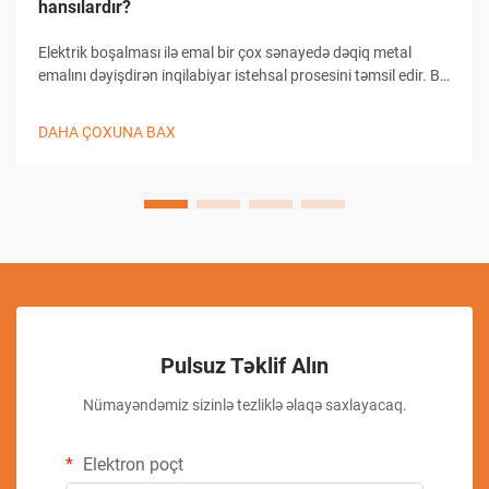
hansılardır?
Elektrik boşalması ilə emal bir çox sənayedə dəqiq metal
emalını dəyişdirən inqilabiyar istehsal prosesini təmsil edir. Bu
irəliləmiş texnika materialın keçirici detallardan çıxarılması
üçün nəzarət olunan elektrik boşalmalarından istifadə edir...
DAHA ÇOXUNA BAX
Pulsuz Təklif Alın
Nümayəndəmiz sizinlə tezliklə əlaqə saxlayacaq.
Elektron poçt