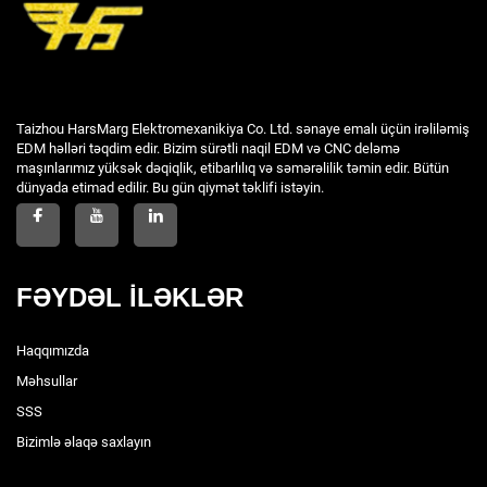
Taizhou HarsMarg Elektromexanikiya Co. Ltd. sənaye emalı üçün irəliləmiş
EDM həlləri təqdim edir. Bizim sürətli naqil EDM və CNC deləmə
maşınlarımız yüksək dəqiqlik, etibarlılıq və səmərəlilik təmin edir. Bütün
dünyada etimad edilir. Bu gün qiymət təklifi istəyin.
FƏYDƏL İLƏKLƏR
Haqqımızda
Məhsullar
SSS
Bizimlə əlaqə saxlayın