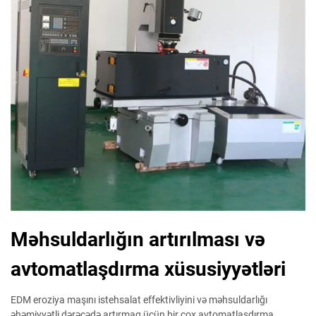
Məhsuldarlığın artırılması və
avtomatlaşdırma xüsusiyyətləri
EDM eroziya maşını istehsalat effektivliyini və məhsuldarlığı
əhəmiyyətli dərəcədə artırmaq üçün bir çox avtomatlaşdırma