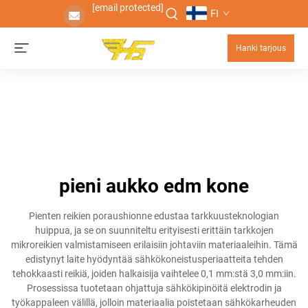
[email protected]
FI
Hanki tarjous
pieni aukko edm kone
Pienten reikien poraushionne edustaa tarkkuusteknologian
huippua, ja se on suunniteltu erityisesti erittäin tarkkojen
mikroreikien valmistamiseen erilaisiin johtaviin materiaaleihin. Tämä
edistynyt laite hyödyntää sähkökoneistusperiaatteita tehden
tehokkaasti reikiä, joiden halkaisija vaihtelee 0,1 mm:stä 3,0 mm:iin.
Prosessissa tuotetaan ohjattuja sähkökipinöitä elektrodin ja
työkappaleen välillä, jolloin materiaalia poistetaan sähkökarheuden