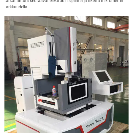
tarkat anturit seuraavat elektrodin sijaintia ja liikettä mikrometrin
tarkkuudella.