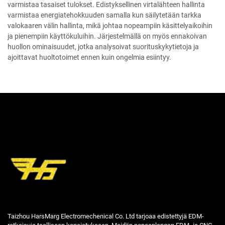
varmistaa tasaiset tulokset. Edistyksellinen virtalähteen hallinta
varmistaa energiatehokkuuden samalla kun säilytetään tarkka
valokaaren välin hallinta, mikä johtaa nopeampiin käsittelyaikoihin
ja pienempiin käyttökuluihin. Järjestelmällä on myös ennakoivan
huollon ominaisuudet, jotka analysoivat suorituskykytietoja ja
ajoittavat huoltotoimet ennen kuin ongelmia esiintyy.
Taizhou HarsMarg Electromechenical Co. Ltd tarjoaa edistettyjä EDM-