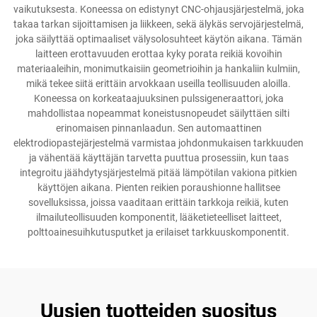
vaikutuksesta. Koneessa on edistynyt CNC-ohjausjärjestelmä, joka
takaa tarkan sijoittamisen ja liikkeen, sekä älykäs servojärjestelmä,
joka säilyttää optimaaliset välysolosuhteet käytön aikana. Tämän
laitteen erottavuuden erottaa kyky porata reikiä kovoihin
materiaaleihin, monimutkaisiin geometrioihin ja hankaliin kulmiin,
mikä tekee siitä erittäin arvokkaan useilla teollisuuden aloilla.
Koneessa on korkeataajuuksinen pulssigeneraattori, joka
mahdollistaa nopeammat koneistusnopeudet säilyttäen silti
erinomaisen pinnanlaadun. Sen automaattinen
elektrodiopastejärjestelmä varmistaa johdonmukaisen tarkkuuden
ja vähentää käyttäjän tarvetta puuttua prosessiin, kun taas
integroitu jäähdytysjärjestelmä pitää lämpötilan vakiona pitkien
käyttöjen aikana. Pienten reikien poraushionne hallitsee
sovelluksissa, joissa vaaditaan erittäin tarkkoja reikiä, kuten
ilmailuteollisuuden komponentit, lääketieteelliset laitteet,
polttoainesuihkutusputket ja erilaiset tarkkuuskomponentit.
Uusien tuotteiden suositus