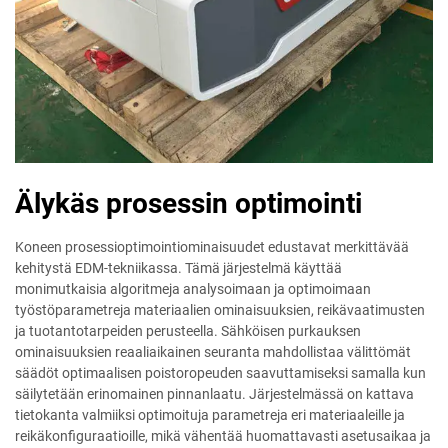
Älykäs prosessin optimointi
Koneen prosessioptimointiominaisuudet edustavat merkittävää
kehitystä EDM-tekniikassa. Tämä järjestelmä käyttää
monimutkaisia algoritmeja analysoimaan ja optimoimaan
työstöparametreja materiaalien ominaisuuksien, reikävaatimusten
ja tuotantotarpeiden perusteella. Sähköisen purkauksen
ominaisuuksien reaaliaikainen seuranta mahdollistaa välittömät
säädöt optimaalisen poistoropeuden saavuttamiseksi samalla kun
säilytetään erinomainen pinnanlaatu. Järjestelmässä on kattava
tietokanta valmiiksi optimoituja parametreja eri materiaaleille ja
reikäkonfiguraatioille, mikä vähentää huomattavasti asetusaikaa ja