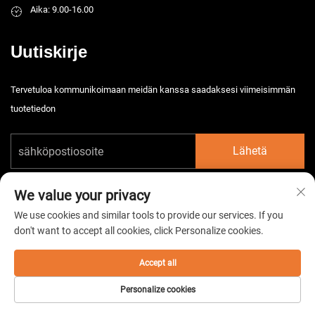
Aika: 9.00-16.00
Uutiskirje
Tervetuloa kommunikoimaan meidän kanssa saadaksesi viimeisimmän
tuotetiedon
Lähetä
We value your privacy
We use cookies and similar tools to provide our services. If you
don't want to accept all cookies, click Personalize cookies.
Tekijänoikeus © 2026 China Taizhou HarsMarg Electromechenical Co. Ltd.
Kaikki oikeudet pidätetään. -
Tietosuojakäytäntö
Accept all
Personalize cookies