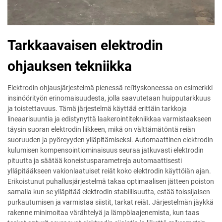
Tarkkaavaisen elektrodin
ohjauksen tekniikka
Elektrodin ohjausjärjestelmä pienessä rei'ityskoneessa on esimerkki
insinöörityön erinomaisuudesta, jolla saavutetaan huipputarkkuus
ja toistettavuus. Tämä järjestelmä käyttää erittäin tarkkoja
lineaarisuuntia ja edistynyttä laakerointitekniikkaa varmistaakseen
täysin suoran elektrodin liikkeen, mikä on välttämätöntä reiän
suoruuden ja pyöreyyden ylläpitämiseksi. Automaattinen elektrodin
kulumisen kompensointiominaisuus seuraa jatkuvasti elektrodin
pituutta ja säätää koneistusparametreja automaattisesti
ylläpitääkseen vakionlaatuiset reiät koko elektrodin käyttöiän ajan.
Erikoistunut puhallusjärjestelmä takaa optimaalisen jätteen poiston
samalla kun se ylläpitää elektrodin stabiilisuutta, estää toissijaisen
purkautumisen ja varmistaa siistit, tarkat reiät. Järjestelmän jäykkä
rakenne minimoitaa värähtelyä ja lämpölaajenemista, kun taas