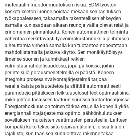
materiaalin muodonmuutoksen riskiä. EDM-työstön
kosketukseton luonne poistaa mekaanisen rasituksen
työkappaleeseen, takaamalla rakenteellisen ehkeyden
samalla kun saadaan aikaan reunoja vailla olevat reiät ja
erinomainen pinnanlaatu. Konen automaattinen toiminta
vähentää merkittävästi työvoimakustannuksia ja ihmisen
aiheuttamia virheitä samalla kun tuotantoa nopeutetaan
mahdollistamalla jatkuva käyttö. Sen monikäyttöisyys
ilmenee suorien ja kulmikkaat reikien
valmistusmahdollisuudessa, jopa paikoissa, joihin
perinteisillä porausmenetelmillä ei päästä. Koneen
integroitu prosessinvalvontajärjestelmä tarjoaa
reaaliaikaista palautetietoa ja säätää automaattisesti
parametreja pitääkseen leikkausolosuhteet optimaalisina,
mikä johtaa tasaiseen laatuun suurissa tuotantosarjoissa.
Energiatehokkuus on toinen tärkeä etu, sillä konen älykäs
energianhallintajärjestelmä optimoi sähkönkulutuksen
sovelluksen mukaisten vaatimusten perusteella. Laitteen
kompakti koko tekee siitä sopivan tiloihin, joissa tila on
rajallista, kun taas sen kunnioittava rakenne takaa