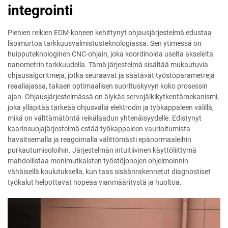
integrointi
Pienien reikien EDM-koneen kehittynyt ohjausjärjestelmä edustaa
läpimurtoa tarkkuusvalmistusteknologiassa. Sen ytimessä on
huipputeknologinen CNC-ohjain, joka koordinoida useita akseleita
nanometrin tarkkuudella. Tämä järjestelmä sisältää mukautuvia
ohjausalgoritmeja, jotka seuraavat ja säätävät työstöparametrejä
reaaliajassa, takaen optimaalisen suorituskyvyn koko prosessin
ajan. Ohjausjärjestelmässä on älykäs servojälkikytkentämekanismi,
joka ylläpitää tärkeää ohjusväliä elektrodin ja työkappaleen välillä,
mikä on välttämätöntä reikälaadun yhtenäisyydelle. Edistynyt
kaarinsuojajärjestelmä estää työkappaleen vaurioitumista
havaitsemalla ja reagoimalla välittömästi epänormaaleihin
purkautumisoloihin. Järjestelmän intuitiivinen käyttöliittymä
mahdollistaa monimutkaisten työstöjonojen ohjelmoinnin
vähäisellä koulutuksella, kun taas sisäänrakennetut diagnostiset
työkalut helpottavat nopeaa vianmääritystä ja huoltoa.