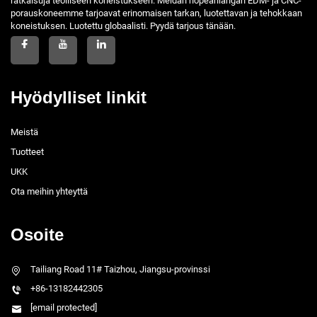
ratkaisuja teolliseen koneistukseen. Meidän nopeanlangan EDM- ja CNC-
porauskoneemme tarjoavat erinomaisen tarkan, luotettavan ja tehokkaan
koneistuksen. Luotettu globaalisti. Pyydä tarjous tänään.
Hyödylliset linkit
Meistä
Tuotteet
UKK
Ota meihin yhteyttä
Osoite
Tailiang Road 11# Taizhou, Jiangsu-provinssi
+86-13182442305
[email protected]