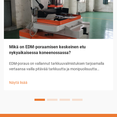
Mikä on EDM-poraamisen keskeinen etu
nykyaikaisessa koneenossassa?
EDM-poraus on vallannut tarkkuuvalmistuksen tarjoamalla
vertaansa vailla pitävää tarkkuutta ja monipuolisuutta
mikroreikien ja monimutkaisten geometrioiden
valmistuksessa. Tässä kehittyneessä
Näytä lisää
koneenpuristustekniikassa käytetään sähköistä
purkautumista materiaalin poistamiseen, mikä mahdollistaa
mat...