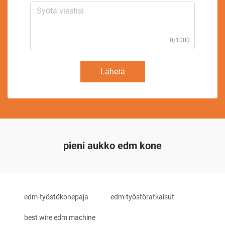
0/1000
Lähetä
pieni aukko edm kone
edm-työstökonepaja
edm-työstöratkaisut
best wire edm machine