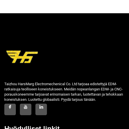
Taizhou HarsMarg Electromechenical Co. Ltd tarjoaa edistettyjä EDM-
ratkaisuja teolliseen koneistukseen. Meidän nopeanlangan EDM- ja CNC-
porauskoneemme tarjoavat erinomaisen tarkan, luotettavan ja tehokkaan
koneistuksen. Luotettu globaalisti. Pyydä tarjous tänään.
Hyödylliset linkit