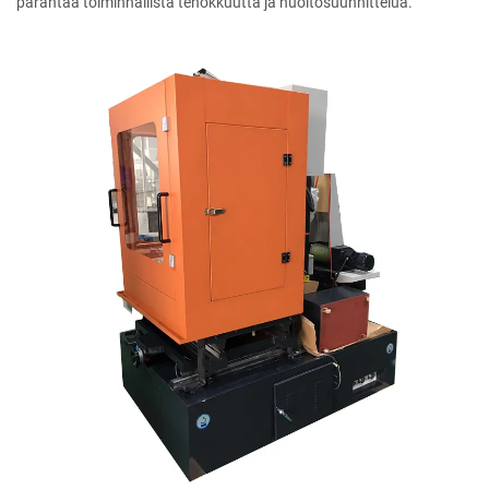
parantaa toiminnallista tehokkuutta ja huoltosuunnittelua.