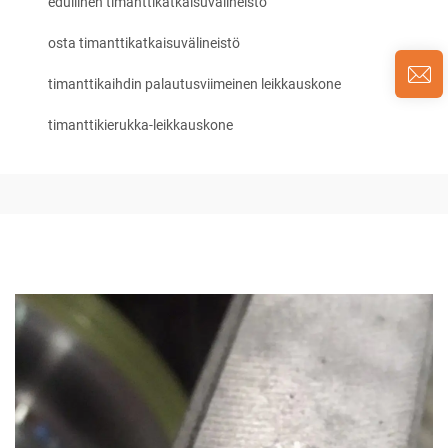
edullinen timanttikatkaisuvälineistö
osta timanttikatkaisuvälineistö
timanttikaihdin palautusviimeinen leikkauskone
timanttikierukka-leikkauskone