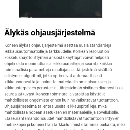
Älykäs ohjausjärjestelmä
Koneen älykäs ohjausjärjestelmä asettaa uusia standardeja
leikkausautomaatiolle ja tarkkuudelle. Korkean resoluution
kosketusnäyttöliittymän ansiosta käyttäjät voivat helposti
ohjelmoida monimutkaisia leikkausmalleja ja seurata kaikkia
toiminnallisia parametreja reaaliajassa. Järjestelmä sisältää
edistyneet algoritmit, jotka optimoivat automaattisesti
leikkausnopeutta ja -painetta materiaalin ominaisuuksien ja
leikkaustarpeiden perusteella. Järjestelmän sisäinen diagnostiikka
seuraa jatkuvasti koneen toimintaa ja varoittaa käyttäjiä
mahdollisista ongelmista ennen kuin ne vaikuttavat tuotantoon.
Ohjausjärjestelmä tallentaa useita leikkausprofiileja, mikä
mahdollistaa nopean asetuksen eri materiaaleille ja sovelluksille.
Etäseurantamahdollisuudet mahdollistavat tuotantoon liittyvien
metriikkojen ja koneen tilan tarkkailun mistä tahansa paikasta, mikä