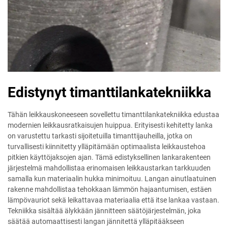
Edistynyt timanttilankatekniikka
Tähän leikkauskoneeseen sovellettu timanttilankatekniikka edustaa
modernien leikkausratkaisujen huippua. Erityisesti kehitetty lanka
on varustettu tarkasti sijoitetuilla timanttijauheilla, jotka on
turvallisesti kiinnitetty ylläpitämään optimaalista leikkaustehoa
pitkien käyttöjaksojen ajan. Tämä edistyksellinen lankarakenteen
järjestelmä mahdollistaa erinomaisen leikkaustarkan tarkkuuden
samalla kun materiaalin hukka minimoituu. Langan ainutlaatuinen
rakenne mahdollistaa tehokkaan lämmön hajaantumisen, estäen
lämpövauriot sekä leikattavaa materiaalia että itse lankaa vastaan.
Tekniikka sisältää älykkään jännitteen säätöjärjestelmän, joka
säätää automaattisesti langan jännitettä ylläpitääkseen