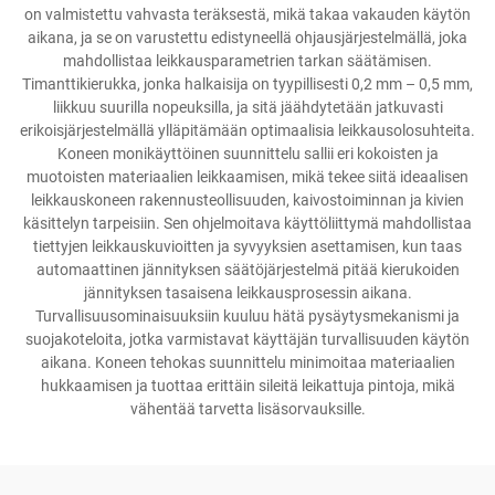
on valmistettu vahvasta teräksestä, mikä takaa vakauden käytön
aikana, ja se on varustettu edistyneellä ohjausjärjestelmällä, joka
mahdollistaa leikkausparametrien tarkan säätämisen.
Timanttikierukka, jonka halkaisija on tyypillisesti 0,2 mm – 0,5 mm,
liikkuu suurilla nopeuksilla, ja sitä jäähdytetään jatkuvasti
erikoisjärjestelmällä ylläpitämään optimaalisia leikkausolosuhteita.
Koneen monikäyttöinen suunnittelu sallii eri kokoisten ja
muotoisten materiaalien leikkaamisen, mikä tekee siitä ideaalisen
leikkauskoneen rakennusteollisuuden, kaivostoiminnan ja kivien
käsittelyn tarpeisiin. Sen ohjelmoitava käyttöliittymä mahdollistaa
tiettyjen leikkauskuvioitten ja syvyyksien asettamisen, kun taas
automaattinen jännityksen säätöjärjestelmä pitää kierukoiden
jännityksen tasaisena leikkausprosessin aikana.
Turvallisuusominaisuuksiin kuuluu hätä pysäytysmekanismi ja
suojakoteloita, jotka varmistavat käyttäjän turvallisuuden käytön
aikana. Koneen tehokas suunnittelu minimoitaa materiaalien
hukkaamisen ja tuottaa erittäin sileitä leikattuja pintoja, mikä
vähentää tarvetta lisäsorvauksille.