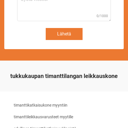
0/1000
Lähetä
tukkukaupan timanttilangan leikkauskone
timanttikatkaisukone myyntiin
timanttileikkausvarusteet myytille