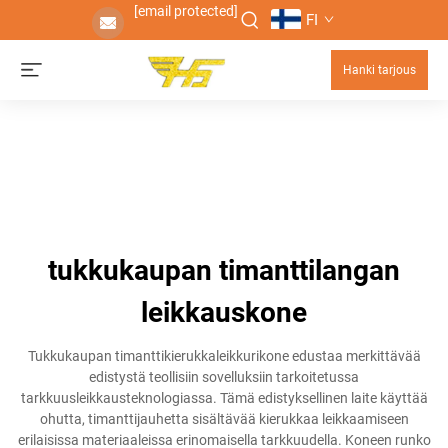
[email protected]
FI
Hanki tarjous
tukkukaupan timanttilangan
leikkauskone
Tukkukaupan timanttikierukkaleikkurikone edustaa merkittävää
edistystä teollisiin sovelluksiin tarkoitetussa
tarkkuusleikkausteknologiassa. Tämä edistyksellinen laite käyttää
ohutta, timanttijauhetta sisältävää kierukkaa leikkaamiseen
erilaisissa materiaaleissa erinomaisella tarkkuudella. Koneen runko