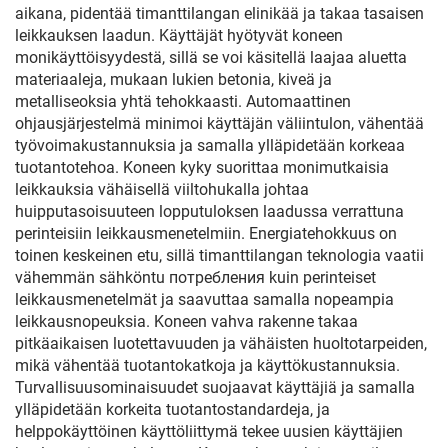
aikana, pidentää timanttilangan elinikää ja takaa tasaisen
leikkauksen laadun. Käyttäjät hyötyvät koneen
monikäyttöisyydestä, sillä se voi käsitellä laajaa aluetta
materiaaleja, mukaan lukien betonia, kiveä ja
metalliseoksia yhtä tehokkaasti. Automaattinen
ohjausjärjestelmä minimoi käyttäjän väliintulon, vähentää
työvoimakustannuksia ja samalla ylläpidetään korkeaa
tuotantotehoa. Koneen kyky suorittaa monimutkaisia
leikkauksia vähäisellä viiltohukalla johtaa
huipputasoisuuteen lopputuloksen laadussa verrattuna
perinteisiin leikkausmenetelmiin. Energiatehokkuus on
toinen keskeinen etu, sillä timanttilangan teknologia vaatii
vähemmän sähköntu потребления kuin perinteiset
leikkausmenetelmät ja saavuttaa samalla nopeampia
leikkausnopeuksia. Koneen vahva rakenne takaa
pitkäaikaisen luotettavuuden ja vähäisten huoltotarpeiden,
mikä vähentää tuotantokatkoja ja käyttökustannuksia.
Turvallisuusominaisuudet suojaavat käyttäjiä ja samalla
ylläpidetään korkeita tuotantostandardeja, ja
helppokäyttöinen käyttöliittymä tekee uusien käyttäjien