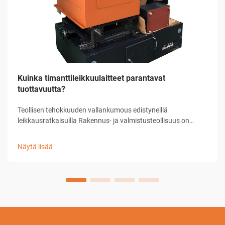
Kuinka timanttileikkuulaitteet parantavat
tuottavuutta?
Teollisen tehokkuuden vallankumous edistyneillä
leikkausratkaisuilla Rakennus- ja valmistusteollisuus on
kokenut merkittäviä muutoksia teknologian kehityksen
myötä, ja timanttileikkuulaitteet ovat edelläkävijöitä tässä
Näytä lisää
kehityksessä...