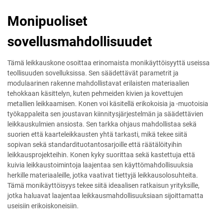
Monipuoliset
sovellusmahdollisuudet
Tämä leikkauskone osoittaa erinomaista monikäyttöisyyttä useissa
teollisuuden sovelluksissa. Sen säädettävät parametrit ja
modulaarinen rakenne mahdollistavat erilaisten materiaalien
tehokkaan käsittelyn, kuten pehmeiden kivien ja kovettujen
metallien leikkaamisen. Konen voi käsitellä erikokoisia ja -muotoisia
työkappaleita sen joustavan kiinnitysjärjestelmän ja säädettävien
leikkauskulmien ansiosta. Sen tarkka ohjaus mahdollistaa sekä
suorien että kaarteleikkausten yhtä tarkasti, mikä tekee siitä
sopivan sekä standardituotantosarjoille että räätälöityihin
leikkausprojekteihin. Konen kyky suorittaa sekä kastettuja että
kuivia leikkaustoimintoja laajentaa sen käyttömahdollisuuksia
herkille materiaaleille, jotka vaativat tiettyjä leikkausolosuhteita.
Tämä monikäyttöisyys tekee siitä ideaalisen ratkaisun yrityksille,
jotka haluavat laajentaa leikkausmahdollisuuksiaan sijoittamatta
useisiin erikoiskoneisiin.