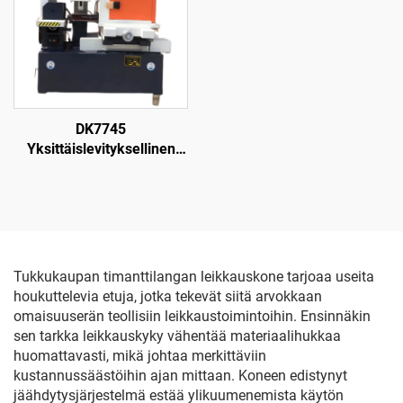
DK7745
Yksittäislevityksellinen
langanpuristuskone
Tukkukaupan timanttilangan leikkauskone tarjoaa useita
houkuttelevia etuja, jotka tekevät siitä arvokkaan
omaisuuserän teollisiin leikkaustoimintoihin. Ensinnäkin
sen tarkka leikkauskyky vähentää materiaalihukkaa
huomattavasti, mikä johtaa merkittäviin
kustannussäästöihin ajan mittaan. Koneen edistynyt
jäähdytysjärjestelmä estää ylikuumenemista käytön