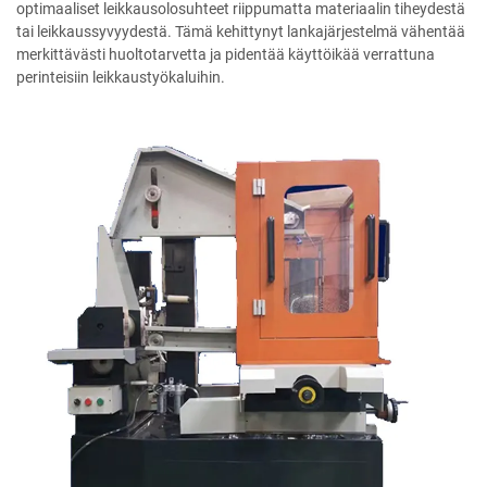
optimaaliset leikkausolosuhteet riippumatta materiaalin tiheydestä
tai leikkaussyvyydestä. Tämä kehittynyt lankajärjestelmä vähentää
merkittävästi huoltotarvetta ja pidentää käyttöikää verrattuna
perinteisiin leikkaustyökaluihin.