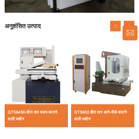
अनुशंसित उत्पाद
QT5645H हीरा तार वलय काटने
QT5632 हीरा तार आगे-पीछे काटने
वाली मशीन
वाली मशीन