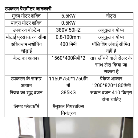
उपकरण पैरामीटर जानकारी
मुख्य मोटर शक्ति
5.5KW
नोट्स
यात्रा मोटर शक्ति
0.5KW
उपकरण वोल्टेज
380V 50HZ
अनुकूलन योग्य
मोटाई प्रसंस्करण सीमा
0.8-100mm
अनुकूलन योग्य
अधिकतम मशीनिंग
400 मिमी
पॉलिशिंग लंबाई सीमित
चौड़ाई
नहीं है
बेल्ट का आकार
1560*400मिमी*2
तार खींचने वाले रोलर के
साथ लैस किया जा
सकता है
उपकरण के समग्र
1150*750*1750मि
पैकेज आकार
आयाम
मी
1200*820*180मिमी
स्विच का शुद्ध वजन
385KG
सकल वजन 410 किग्रा
होना चाहिए
लिफ्ट प्लेटफॉर्म
मैनुअल गियरबॉक्स
नियंत्रण