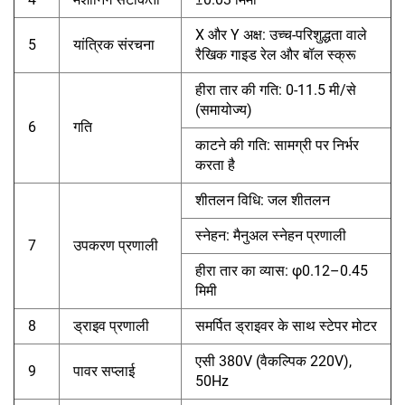
X और Y अक्ष: उच्च-परिशुद्धता वाले
5
यांत्रिक संरचना
रैखिक गाइड रेल और बॉल स्क्रू
हीरा तार की गति: 0-11.5 मी/से
(समायोज्य)
6
गति
काटने की गति: सामग्री पर निर्भर
करता है
शीतलन विधि: जल शीतलन
स्नेहन: मैनुअल स्नेहन प्रणाली
7
उपकरण प्रणाली
हीरा तार का व्यास: φ0.12–0.45
मिमी
8
ड्राइव प्रणाली
समर्पित ड्राइवर के साथ स्टेपर मोटर
एसी 380V (वैकल्पिक 220V),
9
पावर सप्लाई
50Hz