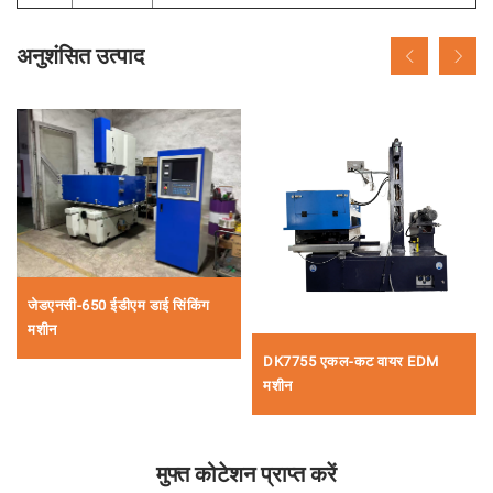
अनुशंसित उत्पाद
जेडएनसी-650 ईडीएम डाई सिंकिंग
मशीन
DK7755 एकल-कट वायर EDM
मशीन
मुफ्त कोटेशन प्राप्त करें