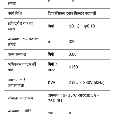
ल
110
क्षमता
कार्य विधि
डिफरेंशियल दबाव फ़िल्टर प्रणाली
इलेक्ट्रोड तार का
मिमी
φ0.12 – φ0.18
व्यास
अधिकतम तार भंडारण
m
320
लंबाई
पल्स समकक्ष
मिमी
0.001
अधिकतम काटने की
मिमी²/
≧150
गति
मिनट
पावर सप्लाई
KVA
2 (3φ ~ 380V 50Hz)
आवश्यकता
तापमान: 10–35°C, आर्द्रता: 3%–
संचालन वातावरण
75% RH
अधिकतम मशीनिंग
एक
8