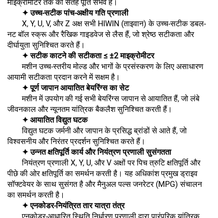
माइक्रोमीटर तक की सतह पूर्ति संभव है।
✦ उच्च-सटीक पांच-अक्षीय गति प्रणाली
X, Y, U, V, और Z अक्ष सभी HIWIN (ताइवान) के उच्च-सटीक डबल-
नट बॉल स्क्रू और रैखिक गाइडवेज से लैस हैं, जो श्रेष्ठ सटीकता और
दीर्घायुता सुनिश्चित करते हैं।
✦ सटीक काटने की सटीकता ≤ ±2 माइक्रोमीटर
मशीन उच्च-स्तरीय मोल्ड और भागों के प्रसंस्करण के लिए असाधारण
आयामी सटीकता प्रदान करने में सक्षम है।
✦ पूर्ण जापान आयातित बेयरिंग्स का सेट
मशीन में उपयोग की गई सभी बेयरिंग्स जापान से आयातित हैं, जो लंबे
जीवनकाल और न्यूनतम यांत्रिक बैकलैश सुनिश्चित करती हैं।
✦ आयातित विद्युत घटक
विद्युत घटक जर्मनी और जापान के प्रसिद्ध ब्रांडों से आते हैं, जो
विश्वसनीय और निरंतर प्रदर्शन सुनिश्चित करते हैं।
✦ उन्नत क्षतिपूर्ति कार्य और नियंत्रण प्रणाली सुसंगतता
नियंत्रण प्रणाली X, Y, U, और V अक्षों पर पिच त्रुटि क्षतिपूर्ति और
पीछे की ओर क्षतिपूर्ति का समर्थन करती है। यह अधिकांश प्रमुख ड्राइव
सॉफ्टवेयर के साथ सुसंगत है और मैनुअल पल्स जनरेटर (MPG) संचालन
का समर्थन करती है।
✦ एनकोडर-नियंत्रित तार यात्रा तंत्र
एनकोडर-आधारित स्थिति निर्धारण प्रणाली द्वारा पारंपरिक यांत्रिक