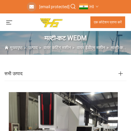
HI
[email protected]
एक कोटेशन प्राप्त करें
मल्टी-कट WEDM
मुख्यपृष्ठ
>
उत्पाद
>
वायर कटिंग मशीन
>
वायर ईडीएम मशीन
>
मल्टी-कट WEDM
सभी उत्पाद