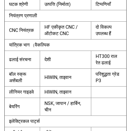
घटक श्रेणी
उत्पत्ति (निर्माता)
टिप्पणियाँ
नियंत्रण प्रणाली
HF एकीकृत CNC /
दो विकल्प
CNC नियंत्रक
ऑटोकट CNC
उपलब्ध हैं
यांत्रिक भाग
वैकल्पिक
（
HT300 राल
ढलाई संरचना
देशी
रेत ढलाई
बॉल स्क्रू
परिशुद्धता ग्रेड
HIWIN, ताइवान
असेंबली
P3
लीनियर गाइडवे
HIWIN, ताइवान
NSK, जापान / हार्बिन,
बेयरिंग
चीन
इलेक्ट्रिकल पार्ट्स