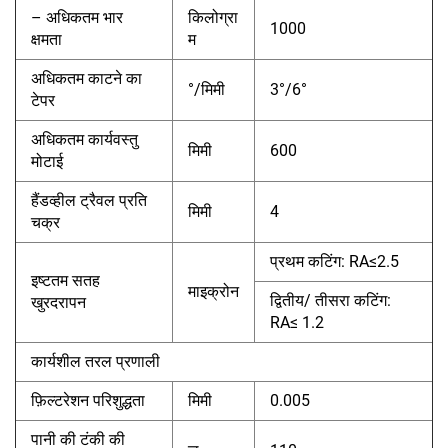
– अधिकतम भार
किलोग्रा
1000
क्षमता
म
अधिकतम काटने का
°/मिमी
3°/6°
टेपर
अधिकतम कार्यवस्तु
मिमी
600
मोटाई
हैंडव्हील ट्रैवल प्रति
मिमी
4
चक्र
प्रथम कटिंग: RA≤2.5
इष्टतम सतह
माइक्रोन
द्वितीय/
कटिंग:
तीसरा
खुरदरापन
RA≤ 1.2
कार्यशील तरल प्रणाली
फ़िल्टरेशन परिशुद्धता
मिमी
0.005
पानी की टंकी की