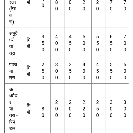
स्तर
मी
8
0
2
2
7
7
0
(टेब
0
0
0
0
0
0
ल
से)
अनुदै
3
4
4
5
5
6
7
र्ध्य
मि
5
0
5
0
5
5
0
या
मी
0
0
0
0
0
0
0
त्रा
पार्श्व
2
3
3
4
4
5
6
मि
या
5
0
5
0
5
5
0
मी
त्रा
0
0
0
0
0
0
0
ऊ
र्ध्वाध
र
1
2
2
2
2
3
3
मि
या
8
0
0
2
5
0
0
मी
त्रा -
0
0
0
0
0
0
0
स्पिं
डल