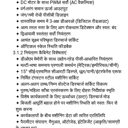
✦ DC मोटर के साथ PWM सर्वो (AC वैकल्पिक)
✦ वर्ग-तरंग समान ऊर्जा आउटपुट
✦ जंग/नमी रोधी पीसीबी डिज़ाइन
✦ वास्तविक समय में 3-अक्ष डीआरओ (डिजिटल रीडआउट)
✦ अल्प तरल स्तर के लिए आग रोकथाम डिटेक्शन और स्वत: बंद
✦ द्विआयामी स्वतंत्र सर्वो नियंत्रण
✦ अत्यंत सूक्ष्म परिष्कृत डिस्चार्ज सर्किट
✦ ऑप्टिकल स्केल स्थिति फीडबैक
3.1.2 नियंत्रण कैबिनेट विशेषताएं
✦ डीओएम मेमोरी के साथ उद्योग-ग्रेड पीसी-आधारित नियंत्रण
✦ मल्टी-भाषा समन्वय प्रणाली समर्थन (मेट्रिक/इम्पीरियल/चीनी)
✦ 15” सीई-प्रमाणित सीआरटी डिस्प्ले, धूल/पानी/इंटरफेरेंस प्रूफ
✦ निर्मित टंगस्टन स्टील मशीनिंग सर्किट
✦ अलग-अलग उच्च/निम्न वोल्टेज डिस्चार्ज सर्किट विकल्प
✦ पुरुष/महिला साँचा प्रसंस्करण के लिए दोहरा निर्देशांक स्मृति
✦ विशेष कार्यकलापों के लिए ऊर्ध्वाधर (उल्टा) डिस्चार्ज मोड
✦ बिजली आपूर्ति बहाल होने पर मशीनिंग स्थिति को स्वतः फिर से
शुरू करना
✦ कार्यकलापों के बीच मशीनिंग डेटा की त्वरित प्रतिलिपि
✦ पैरामीटर संपादन: मैनुअल, ऑटोजेड, इंटेलिजेंट (आकृति/सामग्री