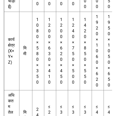
चौड़ा
0
0
5
0
0
0
0
ई)
0
0
0
1
1
1
1
1
1
1
9
9
0
2
2
2
4
2
5
8
0
0
4
2
0
0
0
0
0
0
0
कार्य
×
×
×
×
×
×
×
क्षेत्र
1
1
मि
5
6
6
7
8
(X×
0
0
मी
8
3
2
5
5
Y×
6
5
0
0
0
0
0
Z)
0
0
×
×
×
×
×
×
×
3
4
4
5
5
6
6
5
1
5
0
5
2
5
0
0
0
0
0
0
0
अधि
कत
म
≤
≤
≤
≤
≤
≤
2
तेल
मि
2
3
3
3
4
4
4