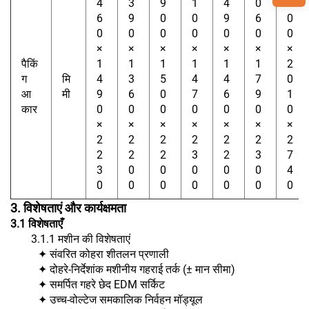
4
3
9
1
4
0
4
6
9
0
0
9
6
0
0
0
0
0
0
0
0
×
×
×
×
×
×
×
पैकिं
1
1
1
1
1
1
2
ग
मि
4
3
5
4
4
7
0
आ
मी
9
6
0
7
6
9
1
कार
0
0
0
0
0
0
0
×
×
×
×
×
×
×
2
2
2
2
2
2
2
2
2
2
3
2
3
7
3
0
0
0
0
0
4
0
0
0
0
0
0
0
3. विशेषताएं और कार्यक्षमता
3.1
विशेषताएँ
3.1.1 मशीन की विशेषताएं
✦ संवरित कोहरा शीतलन प्रणाली
✦ दोहरे-निर्देशांक मशीनीय गहराई तर्क (± मान सीमा)
✦ समर्पित गहरे छेद EDM सर्किट
✦ उच्च-वोल्टेज समकालिक निर्वहन मॉड्यूल