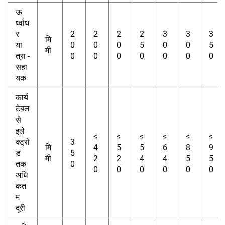
ऊ
र्ध्वाध
र
2
2
2
2
3
3
3
मि
या
0
0
0
5
0
0
5
मी
त्रा -
0
0
0
0
0
0
0
सहा
यक
कार्य
टेबल
से
इले
≤
≤
≤
≤
≤
≤
क्ट्रो
3
मि
4
5
5
6
8
9
ड
5
मी
2
2
4
4
5
5
तक
0
0
0
0
0
0
0
अधि
कत
म
दूरी