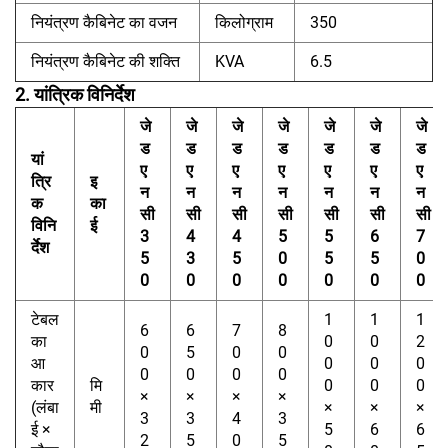
नियंत्रण कैबिनेट का वजन
किलोग्राम
350
नियंत्रण कैबिनेट की शक्ति
KVA
6.5
2. यांत्रिक विनिर्देश
जे
जे
जे
जे
जे
जे
जे
ड
ड
ड
ड
ड
ड
ड
यां
ए
ए
ए
ए
ए
ए
ए
त्रि
इ
न
न
न
न
न
न
न
क
का
सी
सी
सी
सी
सी
सी
सी
विनि
ई
3
4
4
5
5
6
7
र्देश
5
3
5
0
5
5
0
0
0
0
0
0
0
0
टेबल
1
1
1
6
6
7
8
का
0
0
2
0
5
0
0
आ
0
0
0
0
0
0
0
कार
मि
0
0
0
×
×
×
×
(लंबा
मी
×
×
×
3
3
4
3
ई ×
5
6
6
2
5
0
5