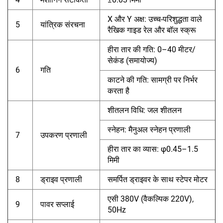
X और Y अक्ष: उच्च-परिशुद्धता वाले
5
यांत्रिक संरचना
रैखिक गाइड रेल और बॉल स्क्रू
हीरा तार की गति: 0–40 मीटर/
सेकंड (समायोज्य)
6
गति
काटने की गति: सामग्री पर निर्भर
करता है
शीतलन विधि: जल शीतलन
स्नेहन: मैनुअल स्नेहन प्रणाली
7
उपकरण प्रणाली
हीरा तार का व्यास: φ0.45–1.5
मिमी
8
ड्राइव प्रणाली
समर्पित ड्राइवर के साथ स्टेपर मोटर
एसी 380V (वैकल्पिक 220V),
9
पावर सप्लाई
50Hz