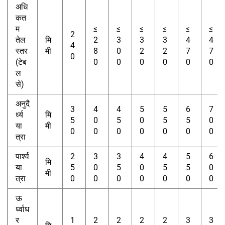
अधि
कत
म
≤
≤
≤
≤
≤
≤
2
तेल
मि
2
3
3
3
4
4
4
स्तर
मी
8
0
2
2
7
7
0
(टेब
0
0
0
0
0
0
ल
से)
अनुदै
3
4
4
5
5
6
7
र्ध्य
मि
5
0
5
0
5
5
0
या
मी
0
0
0
0
0
0
0
त्रा
पार्श्व
2
3
3
4
4
5
6
मि
या
5
0
5
0
5
5
0
मी
त्रा
0
0
0
0
0
0
0
ऊ
र्ध्वाध
र
1
2
2
2
2
3
3