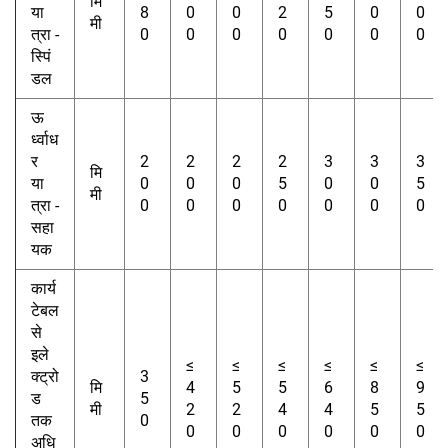
मि
या
8
0
0
2
5
0
0
मी
त्रा -
0
0
0
0
0
0
0
स्पिं
डल
ऊ
र्ध्वाध
र
2
2
2
2
3
3
3
मि
या
0
0
0
5
0
0
5
मी
त्रा -
0
0
0
0
0
0
0
सहा
यक
कार्य
टेबल
से
इले
≤
≤
≤
≤
≤
≤
क्ट्रो
3
मि
4
5
5
6
8
9
ड
5
मी
2
2
4
4
5
5
तक
0
0
0
0
0
0
0
अधि