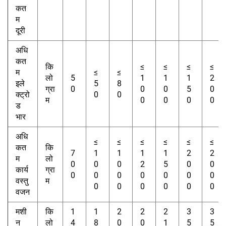
कत
म
दूरी
अधि
कत
कि
≤
≤
≤
≤
म
≤
≤
लो
5
1
1
1
2
इले
5
8
ग्रा
0
0
0
5
0
क्ट्रो
0
0
म
0
0
0
0
ड
भार
अधि
≤
≤
≤
≤
≤
≤
कत
कि
7
1
1
1
1
2
2
म
लो
0
0
0
2
5
0
0
कार्य
ग्रा
0
0
0
0
0
0
0
वस्तु
म
0
0
0
0
0
0
वजन
मशी
कि
1
1
2
2
2
3
3
न
लो
4
8
0
0
1
5
5