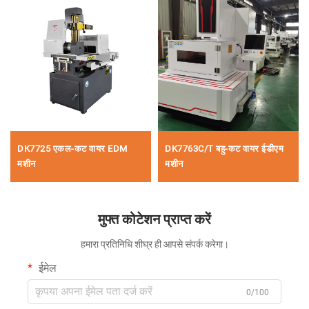
DK7725 एकल-कट वायर EDM
DK7763C/T बहु-कट वायर ईडीएम
मशीन
मशीन
मुफ्त कोटेशन प्राप्त करें
हमारा प्रतिनिधि शीघ्र ही आपसे संपर्क करेगा।
ईमेल
0/100