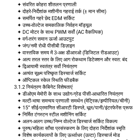
✦ संवरित कोहरा शीतलन प्रणाली
✦ दोहरे-निर्देशांक मशीनीय गहराई तर्क (± मान सीमा)
✦ समर्पित गहरे छेद EDM सर्किट
✦ उच्च-वोल्टेज समकालिक निर्वहन मॉड्यूल
✦ DC मोटर के साथ PWM सर्वो (AC वैकल्पिक)
✦ वर्ग-तरंग समान ऊर्जा आउटपुट
✦ जंग/नमी रोधी पीसीबी डिज़ाइन
✦ वास्तविक समय में 3-अक्ष डीआरओ (डिजिटल रीडआउट)
✦ अल्प तरल स्तर के लिए आग रोकथाम डिटेक्शन और स्वत: बंद
✦ द्विआयामी स्वतंत्र सर्वो नियंत्रण
✦ अत्यंत सूक्ष्म परिष्कृत डिस्चार्ज सर्किट
✦ ऑप्टिकल स्केल स्थिति फीडबैक
3.1.2 नियंत्रण कैबिनेट विशेषताएं
✦ डीओएम मेमोरी के साथ उद्योग-ग्रेड पीसी-आधारित नियंत्रण
✦ मल्टी-भाषा समन्वय प्रणाली समर्थन (मेट्रिक/इम्पीरियल/चीनी)
✦ 15” सीई-प्रमाणित सीआरटी डिस्प्ले, धूल/पानी/इंटरफेरेंस प्रूफ
✦ निर्मित टंगस्टन स्टील मशीनिंग सर्किट
✦ अलग-अलग उच्च/निम्न वोल्टेज डिस्चार्ज सर्किट विकल्प
✦ पुरुष/महिला साँचा प्रसंस्करण के लिए दोहरा निर्देशांक स्मृति
✦ विशेष कार्यकलापों के लिए ऊर्ध्वाधर (उल्टा) डिस्चार्ज मोड