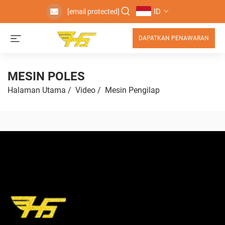
ID
[email protected]
DAPATKAN PENAWARAN
MESIN POLES
Halaman Utama
/
Video
/
Mesin Pengilap