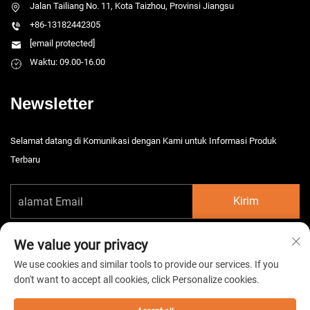
Jalan Tailiang No. 11, Kota Taizhou, Provinsi Jiangsu
+86-13182442305
[email protected]
Waktu: 09.00-16.00
Newsletter
Selamat datang di Komunikasi dengan Kami untuk Informasi Produk
Terbaru
Kirim
We value your privacy
We use cookies and similar tools to provide our services. If you
don't want to accept all cookies, click Personalize cookies.
Hak Cipta © 2026 China Taizhou HarsMarg Electromechenical Co. Ltd.
Semua hak dilindungi. -
Kebijakan Privasi