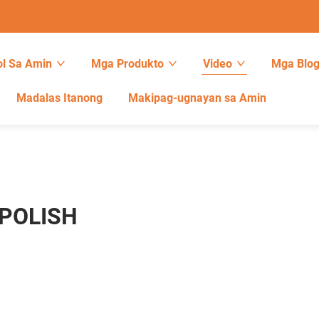
l Sa Amin
Mga Produkto
Video
Mga Blo
Madalas Itanong
Makipag-ugnayan sa Amin
POLISH