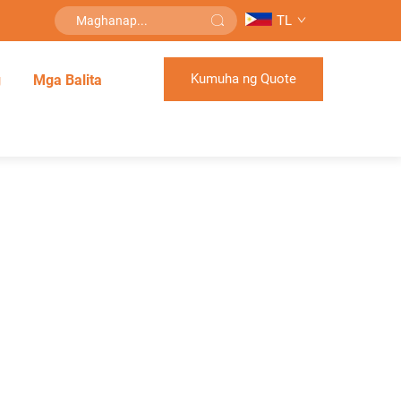
TL
Kumuha ng Quote
g
Mga Balita