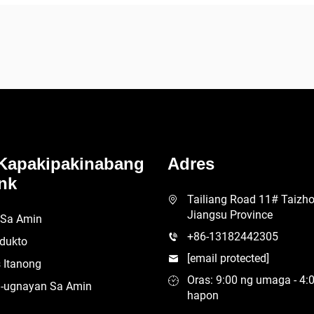
Kapakipakinabang
Adres
nk
Tailiang Road 11# Taizhou
Jiangsu Province
 Sa Amin
+86-13182442305
dukto
[email protected]
 Itanong
Oras: 9:00 ng umaga - 4:
-ugnayan Sa Amin
hapon