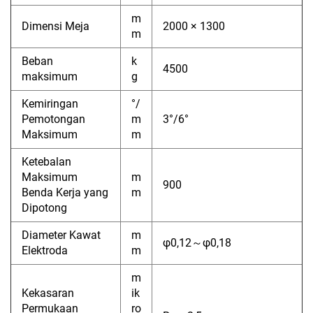
m
Dimensi Meja
2000 × 1300
m
Beban
k
4500
maksimum
g
Kemiringan
°/
Pemotongan
m
3°/6°
Maksimum
m
Ketebalan
Maksimum
m
900
Benda Kerja yang
m
Dipotong
Diameter Kawat
m
φ0,12～φ0,18
Elektroda
m
m
Kekasaran
ik
Permukaan
ro