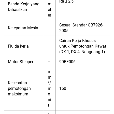
Ra ≤ 2,5
Benda Kerja yang
m
Dihasilkan
et
er
Sesuai Standar GB7926-
Ketepatan Mesin
2005
Cairan Kerja Khusus
Fluida kerja
untuk Pemotongan Kawat
(DX-1, DX-4, Nanguang-1)
Motor Stepper
–
90BF006
m
m
Kecepatan
²/
pemotongan
m
150
maksimum
e
ni
t