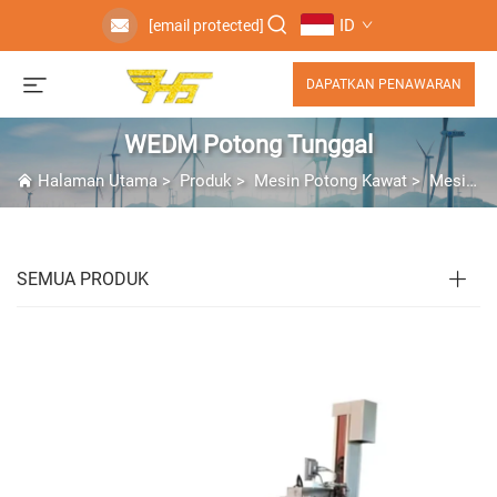
ID
[email protected]
DAPATKAN PENAWARAN
WEDM Potong Tunggal
Halaman Utama
>
Produk
>
Mesin Potong Kawat
>
Mesin Wire EDM
SEMUA PRODUK