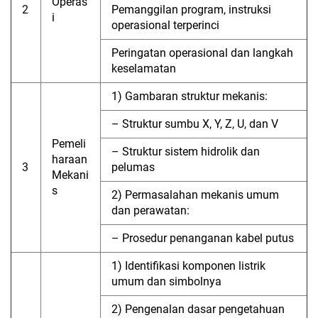
Operas
2
Pemanggilan program, instruksi
i
operasional terperinci
Peringatan operasional dan langkah
keselamatan
1) Gambaran struktur mekanis:
– Struktur sumbu X, Y, Z, U, dan V
Pemeli
– Struktur sistem hidrolik dan
haraan
3
pelumas
Mekani
s
2) Permasalahan mekanis umum
dan perawatan:
– Prosedur penanganan kabel putus
1) Identifikasi komponen listrik
umum dan simbolnya
2) Pengenalan dasar pengetahuan