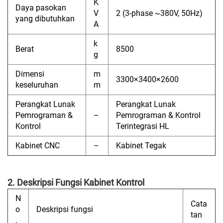
K
Daya pasokan
V
2 (3-phase ~380V, 50Hz)
yang dibutuhkan
A
k
Berat
8500
g
Dimensi
m
3300×3400×2600
keseluruhan
m
Perangkat Lunak
Perangkat Lunak
Pemrograman &
–
Pemrograman & Kontrol
Kontrol
Terintegrasi HL
Kabinet CNC
–
Kabinet Tegak
2. Deskripsi Fungsi Kabinet Kontrol
N
Cata
o
Deskripsi fungsi
tan
.