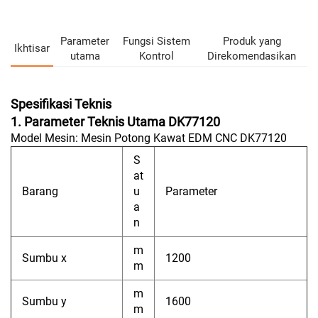
Parameter
Fungsi Sistem
Produk yang
Ikhtisar
utama
Kontrol
Direkomendasikan
Spesifikasi Teknis
1. Parameter Teknis Utama DK77120
Model Mesin: Mesin Potong Kawat EDM CNC DK77120
S
at
Barang
u
Parameter
a
n
m
Sumbu x
1200
m
m
Sumbu y
1600
m