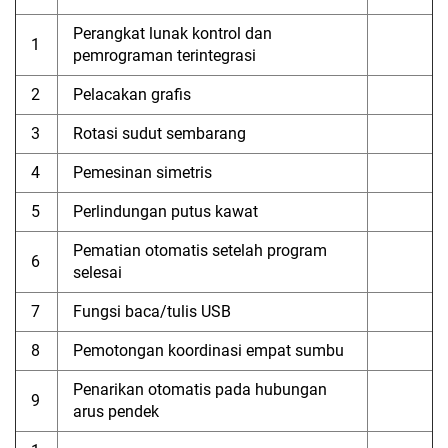
Perangkat lunak kontrol dan
1
pemrograman terintegrasi
2
Pelacakan grafis
3
Rotasi sudut sembarang
4
Pemesinan simetris
5
Perlindungan putus kawat
Pematian otomatis setelah program
6
selesai
7
Fungsi baca/tulis USB
8
Pemotongan koordinasi empat sumbu
Penarikan otomatis pada hubungan
9
arus pendek