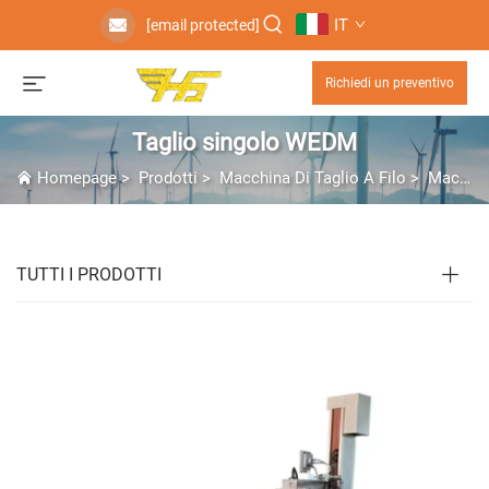
IT
[email protected]
Richiedi un preventivo
Taglio singolo WEDM
Homepage
>
Prodotti
>
Macchina Di Taglio A Filo
>
Macchina EDM a Filo
TUTTI I PRODOTTI