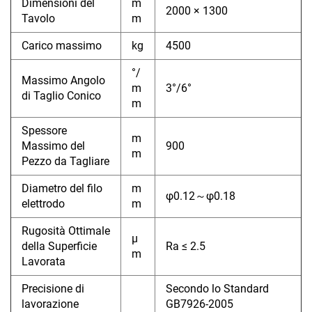
Dimensioni del
m
2000 × 1300
Tavolo
m
Carico massimo
kg
4500
°/
Massimo Angolo
m
3°/6°
di Taglio Conico
m
Spessore
m
Massimo del
900
m
Pezzo da Tagliare
Diametro del filo
m
φ0.12～φ0.18
elettrodo
m
Rugosità Ottimale
μ
della Superficie
Ra ≤ 2.5
m
Lavorata
Precisione di
Secondo lo Standard
lavorazione
GB7926-2005