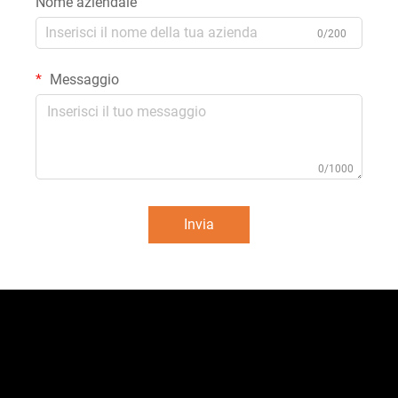
Nome aziendale
0/200
Messaggio
0/1000
Invia