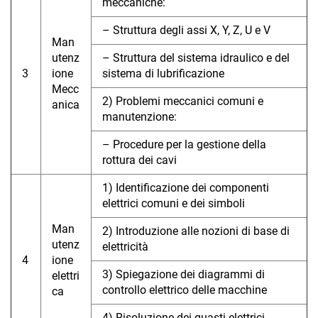
meccaniche:
– Struttura degli assi X, Y, Z, U e V
Man
utenz
– Struttura del sistema idraulico e del
3
ione
sistema di lubrificazione
Mecc
2) Problemi meccanici comuni e
anica
manutenzione:
– Procedure per la gestione della
rottura dei cavi
1) Identificazione dei componenti
elettrici comuni e dei simboli
Man
2) Introduzione alle nozioni di base di
utenz
elettricità
4
ione
3) Spiegazione dei diagrammi di
elettri
controllo elettrico delle macchine
ca
4) Risoluzione dei guasti elettrici