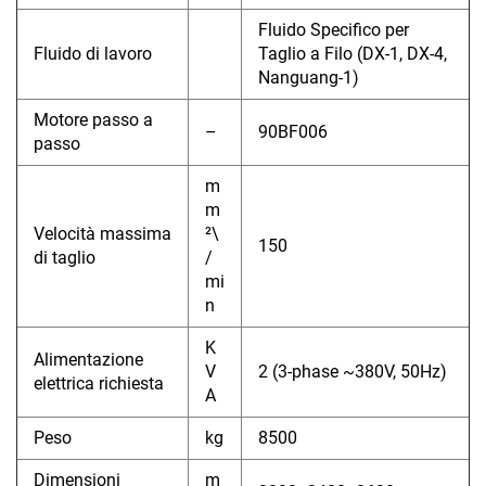
Fluido Specifico per
Fluido di lavoro
Taglio a Filo (DX-1, DX-4,
Nanguang-1)
Motore passo a
–
90BF006
passo
m
m
Velocità massima
²\
150
di taglio
/
mi
n
K
Alimentazione
V
2 (3-phase ~380V, 50Hz)
elettrica richiesta
A
Peso
kg
8500
Dimensioni
m